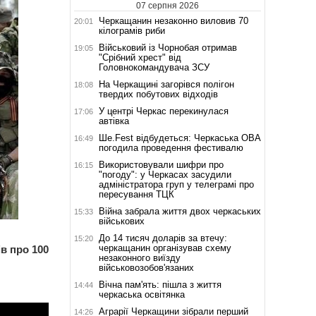
07 серпня 2026
Черкащанин незаконно виловив 70
20:01
кілограмів риби
Військовий із Чорнобая отримав
19:05
"Срібний хрест" від
Головнокомандувача ЗСУ
На Черкащині загорівся полігон
18:08
твердих побутових відходів
У центрі Черкас перекинулася
17:06
автівка
Ше.Fest відбудеться: Черкаська ОВА
16:49
погодила проведення фестивалю
Використовували шифри про
16:15
"погоду": у Черкасах засудили
адміністратора груп у телеграмі про
пересування ТЦК
Війна забрала життя двох черкаських
15:33
військових
До 14 тисяч доларів за втечу:
15:20
черкащанин організував схему
в про 100
незаконного виїзду
військовозобов'язаних
Вічна пам'ять: пішла з життя
14:44
черкаська освітянка
Аграрії Черкащини зібрали перший
14:26