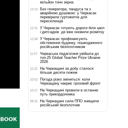
мільйон тонн зерна
Без генератора, пандуса та з
13:14
аварійною душовою: у Черкасах
перевірили гуртожиток для
переселенців
У Черкасах готують дороги біля шкіл
12:31
і дитсадків: де вже оновили розмітку
У Черкасах профінансують
12:08
обстеження будинку, пошкодженого
російським безпілотником
Черкаська педагогиня увійшла до
11:57
топ-25 Global Teacher Prize Ukraine
2026
На Черкащині за добу сталося
11:22
більше десяти пожеж
Погода різко зміниться: коли
10:52
Черкащину накриє грозовий фронт
На Черкащині провели в останню
10:17
путь прикордонника
На Черкащині сили ППО знищили
09:31
російський безпілотник