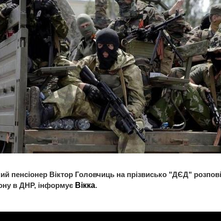
ий пенсіонер Віктор Головчиць на прізвисько "ДЄД" розпові
ону в ДНР, інформує
Вікка
.