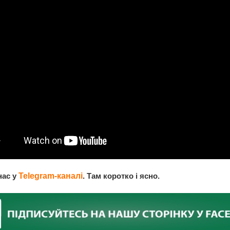
нас у
Telegram-каналі
. Там коротко і ясно.