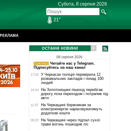
Субота, 8 серпня 2026
21°
РЕКЛАМА
ОСТАННІ НОВИНИ
08 серпня 2026
Читайте нас у Telegram.
Підписуйтесь на наш канал
У Черкасах поліція перевірила 12
17:02
розважальних закладів і понад 100
людей
На Золотоніщині пішохід перебігав
14:14
дорогу поза переходом і потрапив під
авто
На Черкащині боржникам за
11:37
електроенергію нараховуватимуть
додаткові кошти
На Черкащині через підпал сухої
09:23
трави вогонь пошкодив ліс