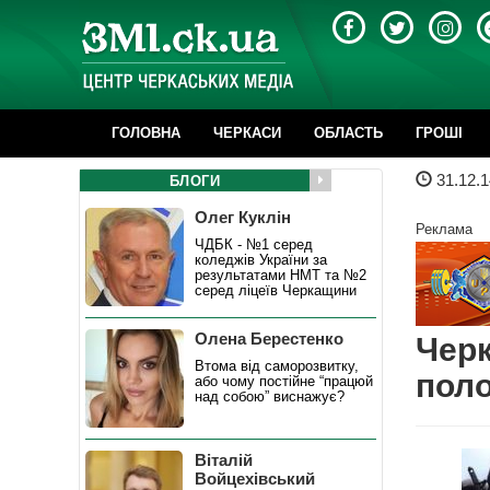
ГОЛОВНА
ЧЕРКАСИ
ОБЛАСТЬ
ГРОШІ
31.12.1
БЛОГИ
Олег Куклін
Реклама
ЧДБК - №1 серед
коледжів України за
результатами НМТ та №2
серед ліцеїв Черкащини
Олена Берестенко
Черк
Втома від саморозвитку,
поло
або чому постійне “працюй
над собою” виснажує?
Віталій
Войцехівський