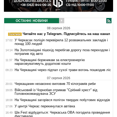
ОСТАННІ НОВИНИ
08 серпня 2026
Читайте нас у Telegram. Підписуйтесь на наш канал
У Черкасах поліція перевірила 12 розважальних закладів і
17:02
понад 100 людей
На Золотоніщині пішохід перебігав дорогу поза переходом і
14:14
потрапив під авто
На Черкащині боржникам за електроенергію
11:37
нараховуватимуть додаткові кошти
На Черкащині через підпал сухої трави вогонь пошкодив ліс
09:23
07 серпня 2026
Черкащанин незаконно виловив 70 кілограмів риби
20:01
Військовий із Чорнобая отримав "Срібний хрест" від
19:05
Головнокомандувача ЗСУ
На Черкащині загорівся полігон твердих побутових відходів
18:08
У центрі Черкас перекинулася автівка
17:06
Ше.Fest відбудеться: Черкаська ОВА погодила проведення
16:49
фестивалю