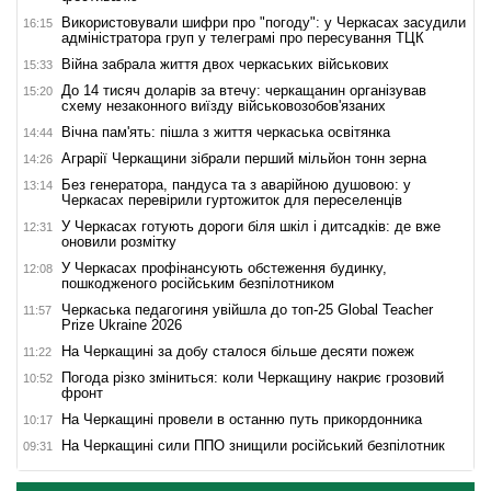
Використовували шифри про "погоду": у Черкасах засудили
16:15
адміністратора груп у телеграмі про пересування ТЦК
Війна забрала життя двох черкаських військових
15:33
До 14 тисяч доларів за втечу: черкащанин організував
15:20
схему незаконного виїзду військовозобов'язаних
Вічна пам'ять: пішла з життя черкаська освітянка
14:44
Аграрії Черкащини зібрали перший мільйон тонн зерна
14:26
Без генератора, пандуса та з аварійною душовою: у
13:14
Черкасах перевірили гуртожиток для переселенців
У Черкасах готують дороги біля шкіл і дитсадків: де вже
12:31
оновили розмітку
У Черкасах профінансують обстеження будинку,
12:08
пошкодженого російським безпілотником
Черкаська педагогиня увійшла до топ-25 Global Teacher
11:57
Prize Ukraine 2026
На Черкащині за добу сталося більше десяти пожеж
11:22
Погода різко зміниться: коли Черкащину накриє грозовий
10:52
фронт
На Черкащині провели в останню путь прикордонника
10:17
На Черкащині сили ППО знищили російський безпілотник
09:31