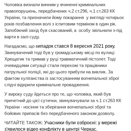
Чоловіка визнали винним у вчиненні кримінальних
правопорушень, передбачених ч.2 ст.296, ч.1 ст.263 КК
України, та призначили йому покарання у вигляді чотирьох
років позбавлення волі з іспитовим терміном в один рік.
Запобіжний захід був скасований, а особу звільнили з-під
варти в залі суду.
Нагадаємо, що в
ипадок стався 8 вересня 2021 року.
Звинувачений тоді був у громадському місці по вулиці
Хрещатик та тримав у руці травматичний пістолет. Тоді
очевидцями ситуації стали перехожі та працівники
патрульної поліції, які до цього прибули на виклик. За
фактом хуліганства із застосуванням вогнепальної зброї
слідчі відкрили кримінальне провадження.
У вироку суду йдеться про те, що чоловіка, який був
причетний до цієї сутички, звинувачували за ч.1 ст.263 КК
України - носіння та зберігання вогнепальної зброї та
бойових припасів без передбаченого законом дозволу.
ЧИТАЙТЕ ТАКОЖ:
Учасники були озброєні: у мережі
з'явилося відео конфлікту в центрі Черкас
.