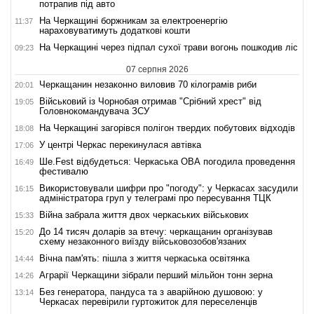
потрапив під авто
На Черкащині боржникам за електроенергію
11:37
нараховуватимуть додаткові кошти
На Черкащині через підпал сухої трави вогонь пошкодив ліс
09:23
07 серпня 2026
Черкащанин незаконно виловив 70 кілограмів риби
20:01
Військовий із Чорнобая отримав "Срібний хрест" від
19:05
Головнокомандувача ЗСУ
На Черкащині загорівся полігон твердих побутових відходів
18:08
У центрі Черкас перекинулася автівка
17:06
Ше.Fest відбудеться: Черкаська ОВА погодила проведення
16:49
фестивалю
Використовували шифри про "погоду": у Черкасах засудили
16:15
адміністратора груп у телеграмі про пересування ТЦК
Війна забрала життя двох черкаських військових
15:33
До 14 тисяч доларів за втечу: черкащанин організував
15:20
схему незаконного виїзду військовозобов'язаних
Вічна пам'ять: пішла з життя черкаська освітянка
14:44
Аграрії Черкащини зібрали перший мільйон тонн зерна
14:26
Без генератора, пандуса та з аварійною душовою: у
13:14
Черкасах перевірили гуртожиток для переселенців