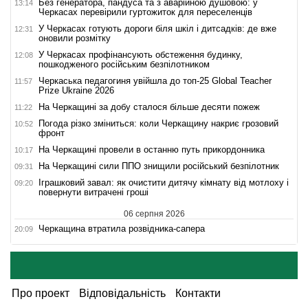
Без генератора, пандуса та з аварійною душовою: у
13:14
Черкасах перевірили гуртожиток для переселенців
У Черкасах готують дороги біля шкіл і дитсадків: де вже
12:31
оновили розмітку
У Черкасах профінансують обстеження будинку,
12:08
пошкодженого російським безпілотником
Черкаська педагогиня увійшла до топ-25 Global Teacher
11:57
Prize Ukraine 2026
На Черкащині за добу сталося більше десяти пожеж
11:22
Погода різко зміниться: коли Черкащину накриє грозовий
10:52
фронт
На Черкащині провели в останню путь прикордонника
10:17
На Черкащині сили ППО знищили російський безпілотник
09:31
Іграшковий завал: як очистити дитячу кімнату від мотлоху і
09:20
повернути витрачені гроші
06 серпня 2026
Черкащина втратила розвідника-сапера
20:09
Про проект
Відповідальність
Контакти