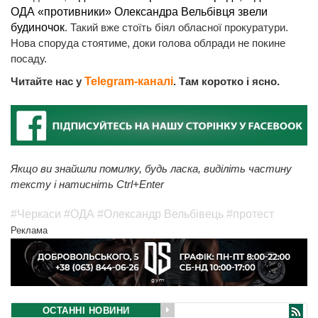
ОДА «противники» Олександра Вельбівця звели
будиночок
. Такий вже стоїть біял обласної прокуратури.
Нова споруда стоятиме, доки голова облради не покине
посаду.
Читайте нас у
Telegram-каналі
. Там коротко і ясно.
Якщо ви знайшли помилку, будь ласка, виділіть частину
тексту і натисніть Ctrl+Enter
#Черкаси
#ОДА
#Олександр Вельбівець
#протест
Реклама
ОСТАННІ НОВИНИ