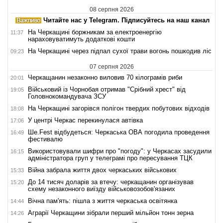
08 серпня 2026
Читайте нас у Telegram. Підписуйтесь на наш канал
На Черкащині боржникам за електроенергію
11:37
нараховуватимуть додаткові кошти
На Черкащині через підпал сухої трави вогонь пошкодив ліс
09:23
07 серпня 2026
Черкащанин незаконно виловив 70 кілограмів риби
20:01
Військовий із Чорнобая отримав "Срібний хрест" від
19:05
Головнокомандувача ЗСУ
На Черкащині загорівся полігон твердих побутових відходів
18:08
У центрі Черкас перекинулася автівка
17:06
Ше.Fest відбудеться: Черкаська ОВА погодила проведення
16:49
фестивалю
Використовували шифри про "погоду": у Черкасах засудили
16:15
адміністратора груп у телеграмі про пересування ТЦК
Війна забрала життя двох черкаських військових
15:33
До 14 тисяч доларів за втечу: черкащанин організував
15:20
схему незаконного виїзду військовозобов'язаних
Вічна пам'ять: пішла з життя черкаська освітянка
14:44
Аграрії Черкащини зібрали перший мільйон тонн зерна
14:26