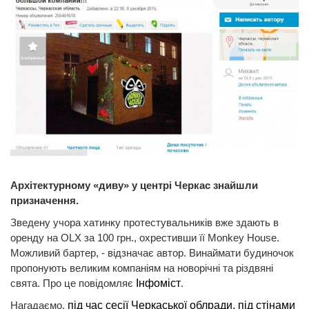
Архітектурному «диву» у центрі Черкас знайшли
призначення.
Зведену учора хатинку протестувальників вже здають в
оренду на OLX за 100 грн., охрестивши її Monkey House.
Можливий бартер, - відзначає автор. Винаймати будиночок
пропонують великим компаніям на новорічні та різдвяні
свята. Про це повідомляє
Інфоміст
.
Нагадаємо,
під час сесії Черкаської облради, під стінами