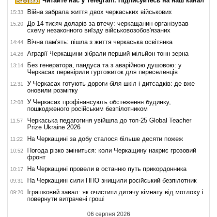
Читайте нас у Telegram. Підписуйтесь на наш канал
Війна забрала життя двох черкаських військових
15:33
До 14 тисяч доларів за втечу: черкащанин організував
15:20
схему незаконного виїзду військовозобов'язаних
Вічна пам'ять: пішла з життя черкаська освітянка
14:44
Аграрії Черкащини зібрали перший мільйон тонн зерна
14:26
Без генератора, пандуса та з аварійною душовою: у
13:14
Черкасах перевірили гуртожиток для переселенців
У Черкасах готують дороги біля шкіл і дитсадків: де вже
12:31
оновили розмітку
У Черкасах профінансують обстеження будинку,
12:08
пошкодженого російським безпілотником
Черкаська педагогиня увійшла до топ-25 Global Teacher
11:57
Prize Ukraine 2026
На Черкащині за добу сталося більше десяти пожеж
11:22
Погода різко зміниться: коли Черкащину накриє грозовий
10:52
фронт
На Черкащині провели в останню путь прикордонника
10:17
На Черкащині сили ППО знищили російський безпілотник
09:31
Іграшковий завал: як очистити дитячу кімнату від мотлоху і
09:20
повернути витрачені гроші
06 серпня 2026