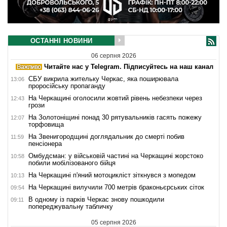
ОСТАННІ НОВИНИ
06 серпня 2026
Читайте нас у Telegram. Підписуйтесь на наш канал
СБУ викрила жительку Черкас, яка поширювала
13:06
проросійську пропаганду
На Черкащині оголосили жовтий рівень небезпеки через
12:43
грози
На Золотоніщині понад 30 рятувальників гасять пожежу
12:07
торфовища
На Звенигородщині доглядальник до смерті побив
11:59
пенсіонера
Омбудсман: у військовій частині на Черкащині жорстоко
10:58
побили мобілізованого бійця
На Черкащині п'яний мотоцикліст зіткнувся з мопедом
10:13
На Черкащині вилучили 700 метрів браконьєрських сіток
09:54
В одному із парків Черкас знову пошкодили
09:11
попереджувальну табличку
05 серпня 2026