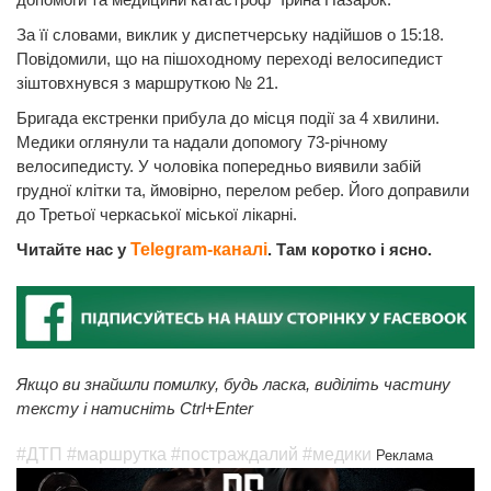
За її словами, виклик у диспетчерську надійшов о 15:18.
Повідомили, що на пішоходному переході велосипедист
зіштовхнувся з маршруткою № 21.
Бригада екстренки прибула до місця події за 4 хвилини.
Медики оглянули та надали допомогу 73-річному
велосипедисту. У чоловіка попередньо виявили забій
грудної клітки та, ймовірно, перелом ребер. Його доправили
до Третьої черкаської міської лікарні.
Читайте нас у
Telegram-каналі
. Там коротко і ясно.
Якщо ви знайшли помилку, будь ласка, виділіть частину
тексту і натисніть Ctrl+Enter
#ДТП
#маршрутка
#постраждалий
#медики
Реклама