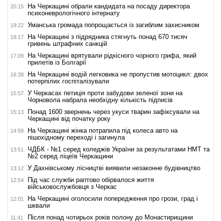
На Черкащині обрали кандидата на посаду директора
20:15
психоневрологічного інтернату
Уманська громада попрощається із загиблим захисником
19:22
На Черкащині з підрядника стягнуть понад 670 тисяч
18:17
гривень штрафних санкцій
На Черкащині врятували рідкісного чорного грифа, який
17:09
прилетів із Болгарії
На Черкащині водій легковика не пропустив мотоцикл: двох
16:38
потерпілих госпіталізували
У Черкасах петиція проти забудови зеленої зони на
15:57
Чорновола набрала необхідну кількість підписів
Понад 1600 звернень через укуси тварин зафіксували на
15:13
Черкащині від початку року
На Черкащині жінка потрапила під колеса авто на
14:58
пішохідному переході і загинула
ЧДБК - №1 серед коледжів України за результатами НМТ та
13:51
№2 серед ліцеїв Черкащини
У Дахнівському лісництві виявили незаконне будівництво
13:12
Під час служби раптово обірвалося життя
12:54
військовослужбовця з Черкас
На Черкащині оголосили попередження про грози, град і
12:01
шквали
Після понад чотирьох років полону до Монастирищини
11:41