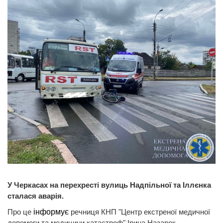
У Черкасах на перехресті вулиць Надпільної та Іллєнка
сталася аварія.
Про це
інформує
речниця КНП "Центр екстреної медичної
допомоги та медицини катастроф" Ірина Назарок.