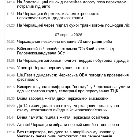
На Золотоніщині пішохід перебігав дорогу поза переходом і
14:14
потрапив під авто
На Черкащині боржникам за електроенергію
11:37
нараховуватимуть додаткові кошти
На Черкащині через підпал сухої трави вогонь пошкодив ліс
09:23
07 серпня 2026
Черкащанин незаконно виловив 70 кілограмів риби
20:01
Військовий із Чорнобая отримав "Срібний хрест" від
19:05
Головнокомандувача ЗСУ
На Черкащині загорівся полігон твердих побутових відходів
18:08
У центрі Черкас перекинулася автівка
17:06
Ше.Fest відбудеться: Черкаська ОВА погодила проведення
16:49
фестивалю
Використовували шифри про "погоду": у Черкасах засудили
16:15
адміністратора груп у телеграмі про пересування ТЦК
Війна забрала життя двох черкаських військових
15:33
До 14 тисяч доларів за втечу: черкащанин організував
15:20
схему незаконного виїзду військовозобов'язаних
Вічна пам'ять: пішла з життя черкаська освітянка
14:44
Аграрії Черкащини зібрали перший мільйон тонн зерна
14:26
Без генератора, пандуса та з аварійною душовою: у
13:14
Черкасах перевірили гуртожиток для переселенців