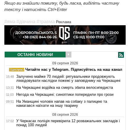
Якщо ви знайшли помилку, будь ласка, виділіть частину
тексту і натисніть Ctrl+Enter
#яма
#дівчина
#травма
Реклама
ОСТАННІ НОВИНИ
09 серпня 2026
Читайте нас у Telegram. Підписуйтесь на наш канал
Залучено майже 70 людей: рятувальники продовжують
15:48
ліквідовувати наслідки пожежі у заповіднику на Черкащині
На Черкащині водійка на смерть збила велосипедиста
13:31
Негода на Черкащині: синоптики попередили про грози
11:03
На Уманщині чоловік напав на собаку з палицею та
09:51
намагався наїхати на іншу тварину
08 серпня 2026
У Черкасах поліція перевірила 12 розважальних закладів і
17:02
понад 100 людей