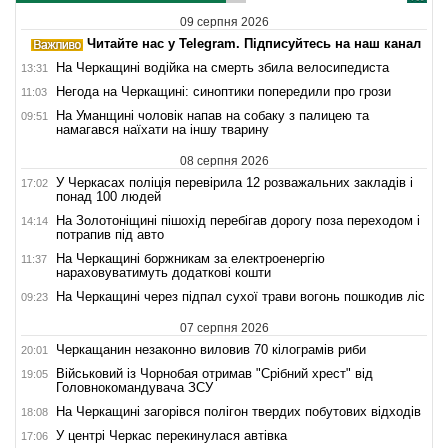
09 серпня 2026
Читайте нас у Telegram. Підписуйтесь на наш канал
На Черкащині водійка на смерть збила велосипедиста
13:31
Негода на Черкащині: синоптики попередили про грози
11:03
На Уманщині чоловік напав на собаку з палицею та
09:51
намагався наїхати на іншу тварину
08 серпня 2026
У Черкасах поліція перевірила 12 розважальних закладів і
17:02
понад 100 людей
На Золотоніщині пішохід перебігав дорогу поза переходом і
14:14
потрапив під авто
На Черкащині боржникам за електроенергію
11:37
нараховуватимуть додаткові кошти
На Черкащині через підпал сухої трави вогонь пошкодив ліс
09:23
07 серпня 2026
Черкащанин незаконно виловив 70 кілограмів риби
20:01
Військовий із Чорнобая отримав "Срібний хрест" від
19:05
Головнокомандувача ЗСУ
На Черкащині загорівся полігон твердих побутових відходів
18:08
У центрі Черкас перекинулася автівка
17:06