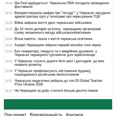
Ше.Fest відбудеться: Черкаська ОВА погодила проведення
16:49
фестивалю
Використовували шифри про "погоду": у Черкасах засудили
16:15
адміністратора груп у телеграмі про пересування ТЦК
Війна забрала життя двох черкаських військових
15:33
До 14 тисяч доларів за втечу: черкащанин організував
15:20
схему незаконного виїзду військовозобов'язаних
Вічна пам'ять: пішла з життя черкаська освітянка
14:44
Аграрії Черкащини зібрали перший мільйон тонн зерна
14:26
Без генератора, пандуса та з аварійною душовою: у
13:14
Черкасах перевірили гуртожиток для переселенців
У Черкасах готують дороги біля шкіл і дитсадків: де вже
12:31
оновили розмітку
У Черкасах профінансують обстеження будинку,
12:08
пошкодженого російським безпілотником
Черкаська педагогиня увійшла до топ-25 Global Teacher
11:57
Prize Ukraine 2026
На Черкащині за добу сталося більше десяти пожеж
11:22
Про проект
Відповідальність
Контакти