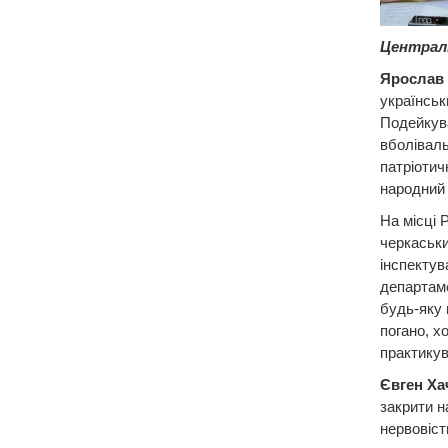
Централь
Ярослав
українськ
Подейкува
вболіваль
патріотич
народний
На місці 
черкаських
інспектув
департаме
будь-яку
погано, х
практикув
Євген Ха
закрити н
нервовіст