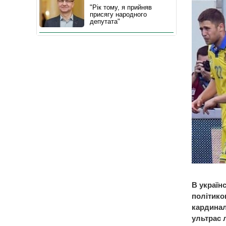
"Рік тому, я прийняв
присягу народного
депутата"
В україн
політико
кардинал
ультрас 