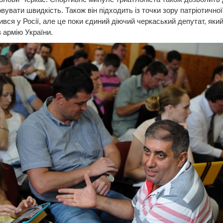
вувати швидкість. Також він підходить із точки зору патріотичної 
ився у Росії, але це поки єдиний діючий черкаський депутат, яки
 армію України.