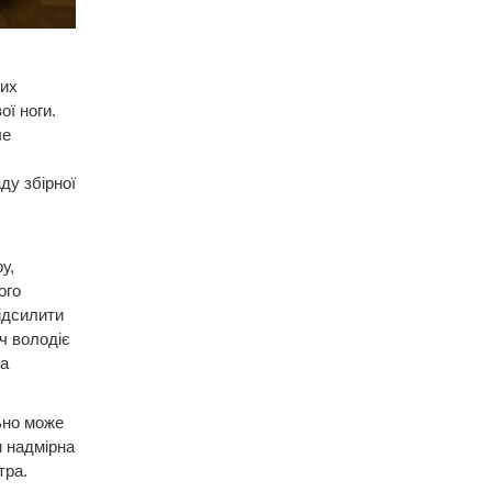
щих
ої ноги.
ле
ду збірної
у,
ого
підсилити
ч володіє
ба
ьно може
и надмірна
тра.