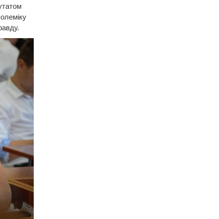
путатом
полеміку
равду.