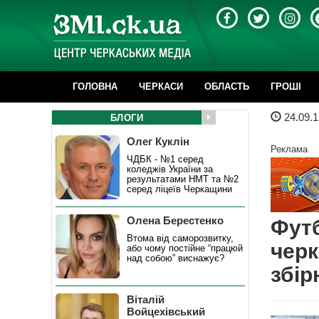
ГОЛОВНА
ЧЕРКАСИ
ОБЛАСТЬ
ГРОШІ
24.09.1
БЛОГИ
Олег Куклін
Реклама
ЧДБК - №1 серед
коледжів України за
результатами НМТ та №2
серед ліцеїв Черкащини
Олена Берестенко
Футб
Втома від саморозвитку,
черк
або чому постійне “працюй
над собою” виснажує?
збір
Віталій
Войцехівський