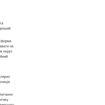
та
хороший
а форма
авати на
ік керує
ійний
улярно
озиція
 питання
итику
 депутату