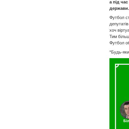
а під ча
держави.
Футбол ст
депутатів
хоч вірту
Тим більш
Футбол об
*Будь-яки