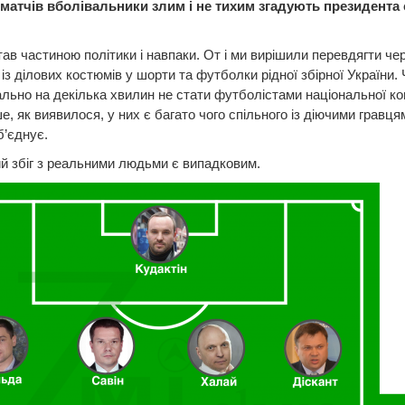
с матчів вболівальники злим і не тихим згадують президента 
ав частиною політики і навпаки. От і ми вирішили перевдягти че
 із ділових костюмів у шорти та футболки рідної збірної України. 
ально на декілька хвилин не стати футболістами національної к
е, як виявилося, у них є багато чого спільного із діючими гравця
’єднує.
й збіг з реальними людьми є випадковим.