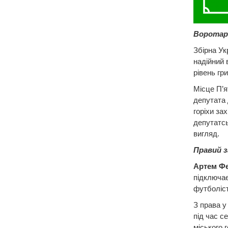
Воротар
Збірна Ук
надійний 
рівень гри
Місце П’я
депутата 
горіхи за
депутатсь
вигляд.
Правий з
Артем Ф
підключає
футболіст
З права у 
під час с
міського 