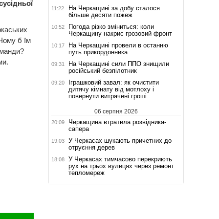
сусідньої
На Черкащині за добу сталося
11:22
більше десяти пожеж
Погода різко зміниться: коли
10:52
ркаських
Черкащину накриє грозовий фронт
Чому б їм
На Черкащині провели в останню
10:17
оманди?
путь прикордонника
ми.
На Черкащині сили ППО знищили
09:31
російський безпілотник
Іграшковий завал: як очистити
09:20
дитячу кімнату від мотлоху і
повернути витрачені гроші
06 серпня 2026
Черкащина втратила розвідника-
20:09
сапера
У Черкасах шукають причетних до
19:03
отруєння дерев
У Черкасах тимчасово перекриють
18:08
рух на трьох вулицях через ремонт
тепломереж