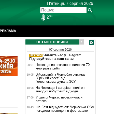
П'ятниця, 7 серпня 2026
27°
РЕКЛАМА
ОСТАННІ НОВИНИ
07 серпня 2026
Читайте нас у Telegram.
Підписуйтесь на наш канал
Черкащанин незаконно виловив 70
20:01
кілограмів риби
Військовий із Чорнобая отримав
19:05
"Срібний хрест" від
Головнокомандувача ЗСУ
На Черкащині загорівся полігон
18:08
твердих побутових відходів
У центрі Черкас перекинулася
17:06
автівка
Ше.Fest відбудеться: Черкаська ОВА
16:49
погодила проведення фестивалю