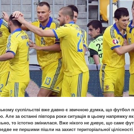
ському суспільстві вже давно є звичною думка, що футбол п
ю. Але за останні півтора роки ситуація в цьому напрямку я
ьно, то істотно змінилася. Вже нікого не дивує, що саме фу
ледве не першими пішли на захист територіальної цілісності