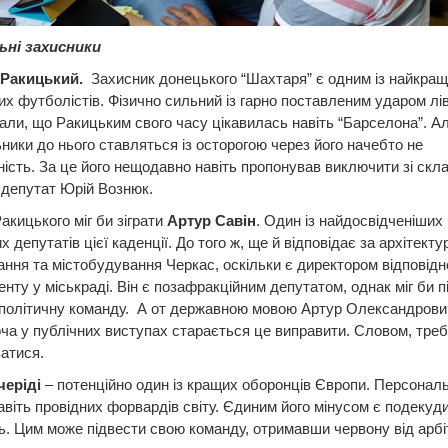
ні захисники
 Ракицький.
Захисник донецького “Шахтаря” є одним із найкра
их футболістів. Фізично сильний із гарно поставленим ударом лів
ли, що Ракицьким свого часу цікавилась навіть “Барселона”. А
ники до нього ставляться із осторогою через його начебто не
ність. За це його нещодавно навіть пропонував виключити зі скла
 депутат Юрій Вознюк.
Ракицького міг би зіграти
Артур Савін
. Один із найдосвідченіших
 депутатів цієї каденції. До того ж, ще й відповідає за архітектур
ання та містобудування Черкас, оскільки є директором відповідн
нту у міськраді. Він є позафракційним депутатом, однак міг би 
 політичну команду. А от державною мовою Артур Олександрови
оча у публічних виступах старається це виправити. Словом, тре
атися.
черіді
– потенційно один із кращих оборонців Європи. Персонал
авіть провідних форвардів світу. Єдиним його мінусом є подекуд
ь. Цим може підвести свою команду, отримавши червону від арбі