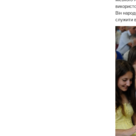
використо
Він народ
служити в