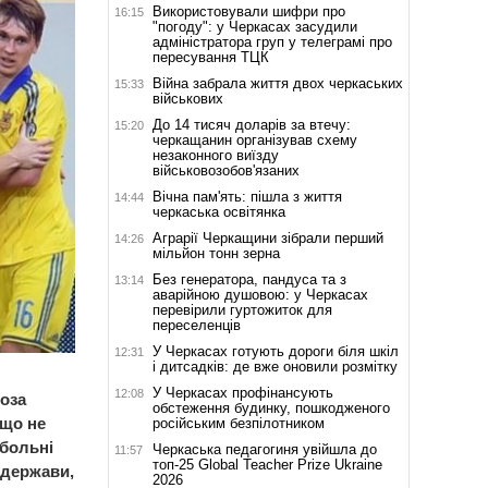
Використовували шифри про
16:15
"погоду": у Черкасах засудили
адміністратора груп у телеграмі про
пересування ТЦК
Війна забрала життя двох черкаських
15:33
військових
До 14 тисяч доларів за втечу:
15:20
черкащанин організував схему
незаконного виїзду
військовозобов'язаних
Вічна пам'ять: пішла з життя
14:44
черкаська освітянка
Аграрії Черкащини зібрали перший
14:26
мільйон тонн зерна
Без генератора, пандуса та з
13:14
аварійною душовою: у Черкасах
перевірили гуртожиток для
переселенців
У Черкасах готують дороги біля шкіл
12:31
і дитсадків: де вже оновили розмітку
У Черкасах профінансують
12:08
оза
обстеження будинку, пошкодженого
кщо не
російським безпілотником
тбольні
Черкаська педагогиня увійшла до
11:57
топ-25 Global Teacher Prize Ukraine
 держави,
2026