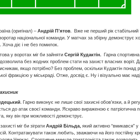
раїна (оригінал) –
Андрій П’ятов
. Вже не перший рік стабільний 
воротар національної команди. У матчах за збірну демонструє 
. Хоча діє і не без помилок.
това у воротах міг би зайняти
Сергій Кудактін.
Гарна спортивн
дозволила без жодних проблем стати на захист власних воріт. Д
хисникам, якщо потрібно? Без проблем, оскільки Кудактін понад р
кої фракцією у міськраді. Отже, досвід є. Ну і візуально має над
ахисник
едецький
. Гарно виконує не лише свої захисні обов’язки, а й рег
ться до атак своєї команди. Яскраво вираженою є патріотична п
а, яку він при можливості демонструє.
захисті міг би зіграти
Андрій Більда,
який активно “вмикався” у
есій. Контратакувати також любить, зважаючи на його постійну кр
голови Черкас. Спортивне минуле триатлоніста також дозволить