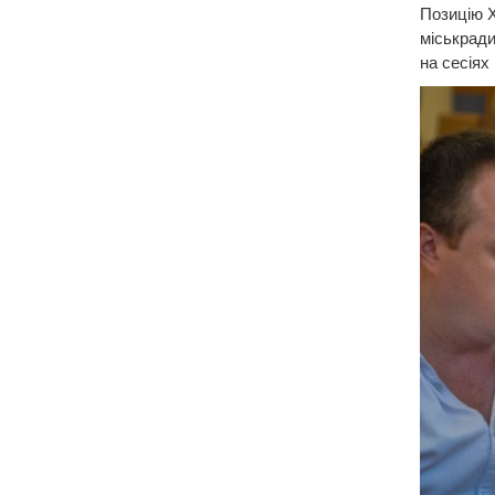
Позицію Х
міськради
на сесіях