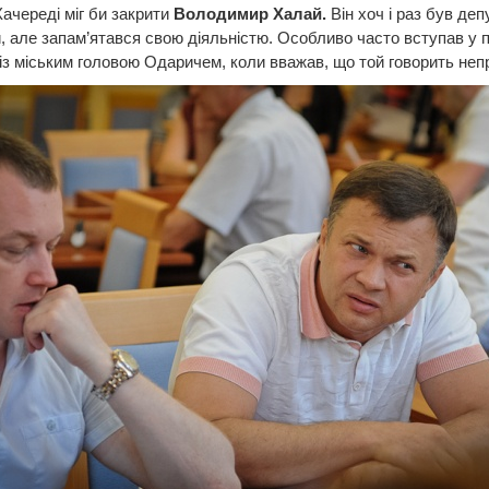
ачереді міг би закрити
Володимир Халай.
Він хоч і раз був де
, але запам’ятався свою діяльністю. Особливо часто вступав у 
 із міським головою Одаричем, коли вважав, що той говорить неп