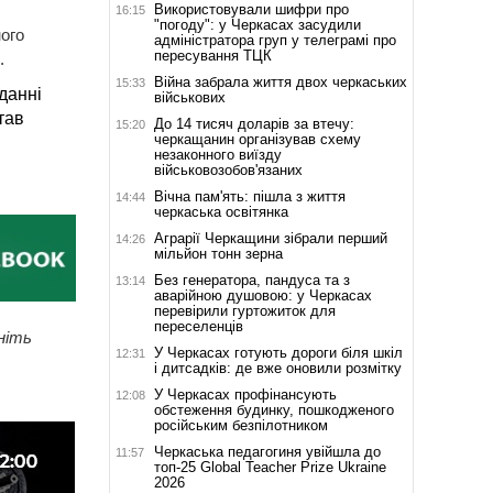
Використовували шифри про
16:15
"погоду": у Черкасах засудили
ого
адміністратора груп у телеграмі про
пересування ТЦК
.
Війна забрала життя двох черкаських
15:33
данні
військових
тав
До 14 тисяч доларів за втечу:
15:20
черкащанин організував схему
незаконного виїзду
військовозобов'язаних
Вічна пам'ять: пішла з життя
14:44
черкаська освітянка
Аграрії Черкащини зібрали перший
14:26
мільйон тонн зерна
Без генератора, пандуса та з
13:14
аварійною душовою: у Черкасах
перевірили гуртожиток для
переселенців
ніть
У Черкасах готують дороги біля шкіл
12:31
і дитсадків: де вже оновили розмітку
У Черкасах профінансують
12:08
обстеження будинку, пошкодженого
російським безпілотником
Черкаська педагогиня увійшла до
11:57
топ-25 Global Teacher Prize Ukraine
2026