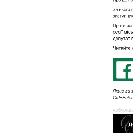
За нього 
заступни
Проте йог
сесії мі
депутат 
Читайте 
Якщо ви з
Ctrl+Enter
#облрад