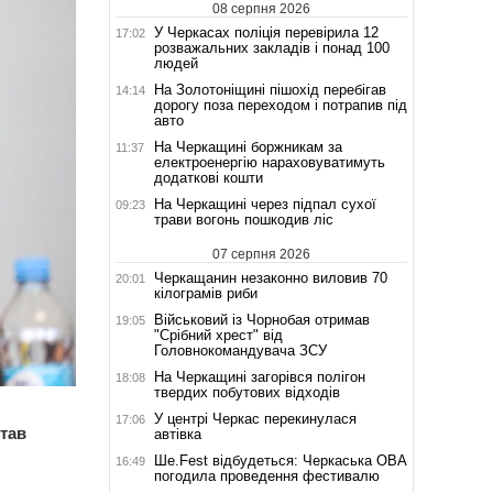
08 серпня 2026
У Черкасах поліція перевірила 12
17:02
розважальних закладів і понад 100
людей
На Золотоніщині пішохід перебігав
14:14
дорогу поза переходом і потрапив під
авто
На Черкащині боржникам за
11:37
електроенергію нараховуватимуть
додаткові кошти
На Черкащині через підпал сухої
09:23
трави вогонь пошкодив ліс
07 серпня 2026
Черкащанин незаконно виловив 70
20:01
кілограмів риби
Військовий із Чорнобая отримав
19:05
"Срібний хрест" від
Головнокомандувача ЗСУ
На Черкащині загорівся полігон
18:08
твердих побутових відходів
У центрі Черкас перекинулася
17:06
тав
автівка
Ше.Fest відбудеться: Черкаська ОВА
16:49
погодила проведення фестивалю