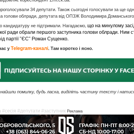
проголосували 34 депутати. Також сьогодні голосували за ще одн
ка голови облради, депутата від ОПЗЖ Володимира Доманського
о кандидатуру не підтримали. Нагадаємо,
що на минулому засі
ської ради обрали першого заступника голови облради. Ним с
від партії "ЄС" Роман Сущенко.
нас у
Telegram-каналі
. Там коротко і ясно.
найшли помилку, будь ласка, виділіть частину тексту і натис
а
#сесія
#депутати
#заступник
Реклама