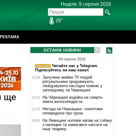
Неділя, 9 серпня 2026
26°
РЕКЛАМА
ОСТАННІ НОВИНИ
09 серпня 2026
Читайте нас у Telegram.
Підписуйтесь на наш канал
Залучено майже 70 людей:
15:48
рятувальники продовжують
ліквідовувати наслідки пожежі у
заповіднику на Черкащині
и ще
На Черкащині водійка на смерть
13:31
збила велосипедиста
Негода на Черкащині: синоптики
11:03
попередили про грози
На Уманщині чоловік напав на собаку
09:51
з палицею та намагався наїхати на
іншу тварину