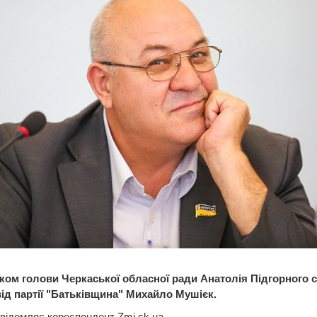
ком голови Черкаської обласної ради Анатолія Підгорного с
від партії "Батьківщина" Михайло Мушієк.
відомляє кореспондент Zmi.ck.ua.