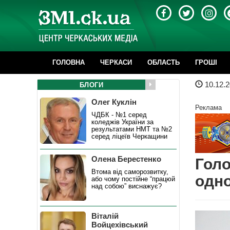
ГОЛОВНА
ЧЕРКАСИ
ОБЛАСТЬ
ГРОШІ
10.12.2
БЛОГИ
Олег Куклін
Реклама
ЧДБК - №1 серед
коледжів України за
результатами НМТ та №2
серед ліцеїв Черкащини
Олена Берестенко
Голо
Втома від саморозвитку,
одно
або чому постійне “працюй
над собою” виснажує?
Віталій
Войцехівський