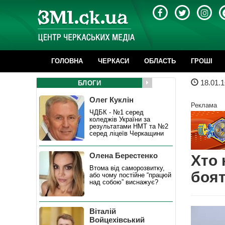
ГОЛОВНА
ЧЕРКАСИ
ОБЛАСТЬ
ГРОШІ
18.01.1
БЛОГИ
Олег Куклін
Реклама
ЧДБК - №1 серед
коледжів України за
результатами НМТ та №2
серед ліцеїв Черкащини
Олена Берестенко
Хто 
Втома від саморозвитку,
боя
або чому постійне “працюй
над собою” виснажує?
Віталій
Войцехівський