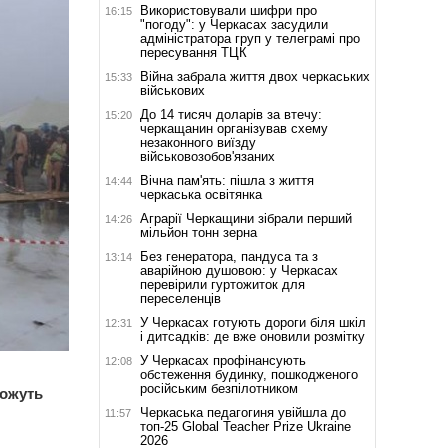
Використовували шифри про
16:15
"погоду": у Черкасах засудили
адміністратора груп у телеграмі про
пересування ТЦК
Війна забрала життя двох черкаських
15:33
військових
До 14 тисяч доларів за втечу:
15:20
черкащанин організував схему
незаконного виїзду
військовозобов'язаних
Вічна пам'ять: пішла з життя
14:44
черкаська освітянка
Аграрії Черкащини зібрали перший
14:26
мільйон тонн зерна
Без генератора, пандуса та з
13:14
аварійною душовою: у Черкасах
перевірили гуртожиток для
переселенців
У Черкасах готують дороги біля шкіл
12:31
і дитсадків: де вже оновили розмітку
У Черкасах профінансують
12:08
обстеження будинку, пошкодженого
російським безпілотником
можуть
Черкаська педагогиня увійшла до
11:57
топ-25 Global Teacher Prize Ukraine
2026