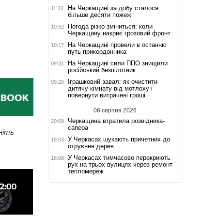
На Черкащині за добу сталося
11:22
більше десяти пожеж
Погода різко зміниться: коли
10:52
Черкащину накриє грозовий фронт
На Черкащині провели в останню
10:17
путь прикордонника
На Черкащині сили ППО знищили
09:31
російський безпілотник
Іграшковий завал: як очистити
09:20
дитячу кімнату від мотлоху і
повернути витрачені гроші
06 серпня 2026
Черкащина втратила розвідника-
20:09
сапера
ніть
У Черкасах шукають причетних до
19:03
отруєння дерев
У Черкасах тимчасово перекриють
18:08
рух на трьох вулицях через ремонт
тепломереж