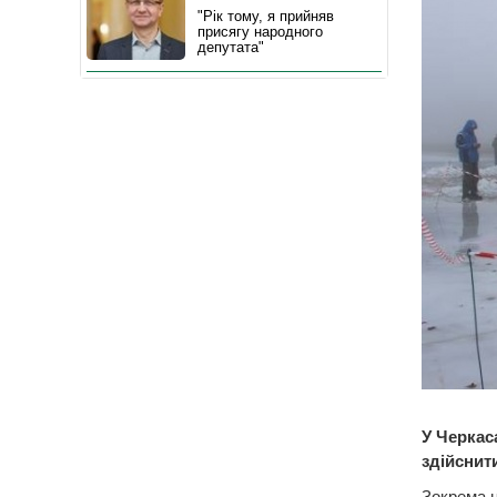
"Рік тому, я прийняв
присягу народного
депутата"
У Черкас
здійснити
Зокрема ц