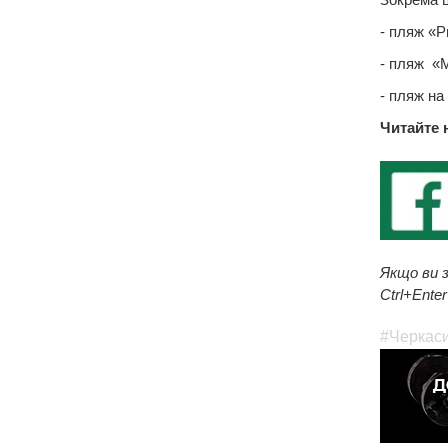
- пляж «Р
- пляж «М
- пляж на
Читайте 
Якщо ви з
Ctrl+Enter
#Черкас