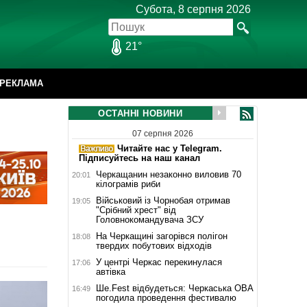
Субота, 8 серпня 2026
21°
РЕКЛАМА
ОСТАННІ НОВИНИ
07 серпня 2026
Читайте нас у Telegram.
Підписуйтесь на наш канал
Черкащанин незаконно виловив 70
20:01
кілограмів риби
Військовий із Чорнобая отримав
19:05
"Срібний хрест" від
Головнокомандувача ЗСУ
На Черкащині загорівся полігон
18:08
твердих побутових відходів
У центрі Черкас перекинулася
17:06
автівка
Ше.Fest відбудеться: Черкаська ОВА
16:49
погодила проведення фестивалю