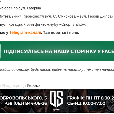
ив’єра» по вул. Гагаріна
итницький» (перехрестя вул. С. Смирнова – вул. Героїв Дніпра)
 вул. Козацькій біля фітнес-клубу «Спорт Лайф».
нас у
Telegram-каналі
. Там коротко і ясно.
найшли помилку, будь ласка, виділіть частину тексту і натис
и
#Водохреща
Реклама