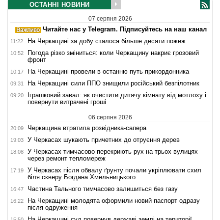
ОСТАННІ НОВИНИ
07 серпня 2026
Читайте нас у Telegram. Підписуйтесь на наш канал
На Черкащині за добу сталося більше десяти пожеж
11:22
Погода різко зміниться: коли Черкащину накриє грозовий
10:52
фронт
На Черкащині провели в останню путь прикордонника
10:17
На Черкащині сили ППО знищили російський безпілотник
09:31
Іграшковий завал: як очистити дитячу кімнату від мотлоху і
09:20
повернути витрачені гроші
06 серпня 2026
Черкащина втратила розвідника-сапера
20:09
У Черкасах шукають причетних до отруєння дерев
19:03
У Черкасах тимчасово перекриють рух на трьох вулицях
18:08
через ремонт тепломереж
У Черкасах після обвалу ґрунту почали укріплювати схил
17:19
біля скверу Богдана Хмельницького
Частина Тального тимчасово залишиться без газу
16:47
На Черкащині молодята оформили новий паспорт одразу
16:22
після одруження
На Черкащині суд повернув державі землі на території
15:50