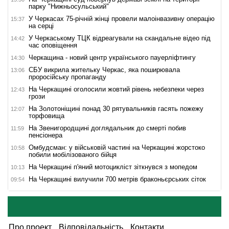
парку "Нижньосульський"
У Черкасах 75-річній жінці провели малоінвазивну операцію
15:37
на серці
У Черкаському ТЦК відреагували на скандальне відео під
14:42
час оповіщення
Черкащина - новий центр українського пауерліфтингу
14:30
СБУ викрила жительку Черкас, яка поширювала
13:06
проросійську пропаганду
На Черкащині оголосили жовтий рівень небезпеки через
12:43
грози
На Золотоніщині понад 30 рятувальників гасять пожежу
12:07
торфовища
На Звенигородщині доглядальник до смерті побив
11:59
пенсіонера
Омбудсман: у військовій частині на Черкащині жорстоко
10:58
побили мобілізованого бійця
На Черкащині п'яний мотоцикліст зіткнувся з мопедом
10:13
На Черкащині вилучили 700 метрів браконьєрських сіток
09:54
Про проект
Відповідальність
Контакти