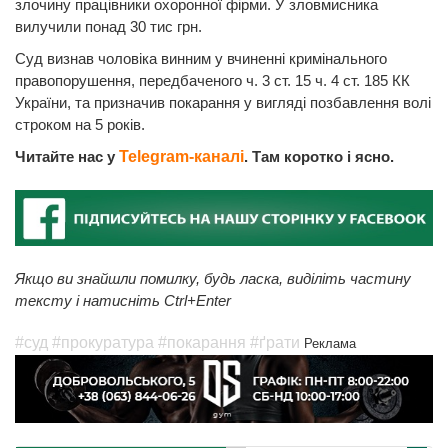
злочину працівники охоронної фірми. У зловмисника
вилучили понад 30 тис грн.
Суд визнав чоловіка винним у вчиненні кримінального
правопорушення, передбаченого ч. 3 ст. 15 ч. 4 ст. 185 КК
України, та призначив покарання у вигляді позбавлення волі
строком на 5 років.
Читайте нас у
Telegram-каналі
. Там коротко і ясно.
Якщо ви знайшли помилку, будь ласка, виділіть частину
тексту і натисніть Ctrl+Enter
#суд
#прокуратура
#покарання
#ґрати
Реклама