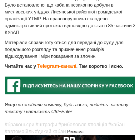
Було встановлено, що кабана незаконно добули в
мисливських угіддях Лисянської районної громадської
організації УТМР. На правопорушника складено
адміністративний протокол відповідно до статті 85 частини 2
КУпАП.
Матеріали справи готуються для передачі до суду для
подальшого розгляду та призначення розмірів
відшкодування і міри покарання за злочин.
Читайте нас у
Telegram-каналі
. Там коротко і ясно.
Якщо ви знайшли помилку, будь ласка, виділіть частину
тексту і натисніть Ctrl+Enter
#браконьєри
#штрафи
#риболовля
#поліція
#кабан
#автомобіль
#дикий кабан
Реклама