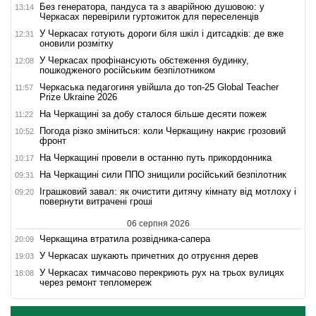
Без генератора, пандуса та з аварійною душовою: у
13:14
Черкасах перевірили гуртожиток для переселенців
У Черкасах готують дороги біля шкіл і дитсадків: де вже
12:31
оновили розмітку
У Черкасах профінансують обстеження будинку,
12:08
пошкодженого російським безпілотником
Черкаська педагогиня увійшла до топ-25 Global Teacher
11:57
Prize Ukraine 2026
На Черкащині за добу сталося більше десяти пожеж
11:22
Погода різко зміниться: коли Черкащину накриє грозовий
10:52
фронт
На Черкащині провели в останню путь прикордонника
10:17
На Черкащині сили ППО знищили російський безпілотник
09:31
Іграшковий завал: як очистити дитячу кімнату від мотлоху і
09:20
повернути витрачені гроші
06 серпня 2026
Черкащина втратила розвідника-сапера
20:09
У Черкасах шукають причетних до отруєння дерев
19:03
У Черкасах тимчасово перекриють рух на трьох вулицях
18:08
через ремонт тепломереж