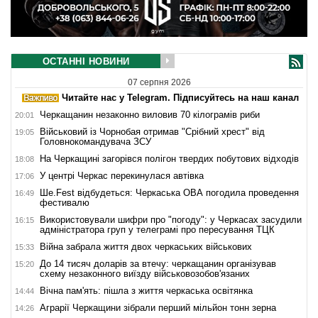
ОСТАННІ НОВИНИ
07 серпня 2026
Читайте нас у Telegram. Підписуйтесь на наш канал
Черкащанин незаконно виловив 70 кілограмів риби
20:01
Військовий із Чорнобая отримав "Срібний хрест" від
19:05
Головнокомандувача ЗСУ
На Черкащині загорівся полігон твердих побутових відходів
18:08
У центрі Черкас перекинулася автівка
17:06
Ше.Fest відбудеться: Черкаська ОВА погодила проведення
16:49
фестивалю
Використовували шифри про "погоду": у Черкасах засудили
16:15
адміністратора груп у телеграмі про пересування ТЦК
Війна забрала життя двох черкаських військових
15:33
До 14 тисяч доларів за втечу: черкащанин організував
15:20
схему незаконного виїзду військовозобов'язаних
Вічна пам'ять: пішла з життя черкаська освітянка
14:44
Аграрії Черкащини зібрали перший мільйон тонн зерна
14:26