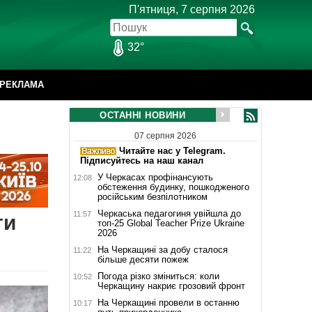
П'ятниця, 7 серпня 2026
32°
РЕКЛАМА
ОСТАННІ НОВИНИ
07 серпня 2026
Читайте нас у Telegram.
Підписуйтесь на наш канал
У Черкасах профінансують
12:08
обстеження будинку, пошкодженого
російським безпілотником
Черкаська педагогиня увійшла до
11:57
ти
топ-25 Global Teacher Prize Ukraine
2026
На Черкащині за добу сталося
11:22
більше десяти пожеж
Погода різко зміниться: коли
10:52
Черкащину накриє грозовий фронт
На Черкащині провели в останню
10:17