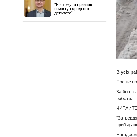
"Рік тому, я прийняв
присягу народного
депутата"
В усіх р
Про це по
За його с
роботи.
ЧИТАЙТЕ
"Затверд
прибиранн
Нагадаємо