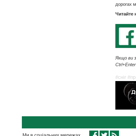
дорогах м
Читайте 
Якщо ви з
Ctrl+Enter
#cніг
#пр
Ми в соціальних мережах