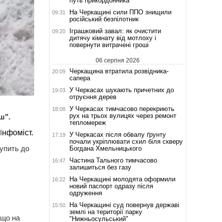
путь прикордонника
На Черкащині сили ППО знищили
09:31
російський безпілотник
Іграшковий завал: як очистити
09:20
дитячу кімнату від мотлоху і
повернути витрачені гроші
06 серпня 2026
Черкащина втратила розвідника-
20:09
сапера
У Черкасах шукають причетних до
19:03
отруєння дерев
У Черкасах тимчасово перекриють
18:08
рух на трьох вулицях через ремонт
ш".
тепломереж
І
нфоміст.
У Черкасах після обвалу ґрунту
17:19
почали укріплювати схил біля скверу
упить до
Богдана Хмельницького
Частина Тального тимчасово
16:47
залишиться без газу
На Черкащині молодята оформили
16:22
новий паспорт одразу після
одруження
На Черкащині суд повернув державі
15:50
землі на території парку
 що на
"Нижньосульський"