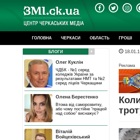
ГОЛОВНА
ЧЕРКАСИ
ОБЛАСТЬ
ГРОШІ
18.01.1
БЛОГИ
Олег Куклін
Реклама
ЧДБК - №1 серед
коледжів України за
результатами НМТ та №2
серед ліцеїв Черкащини
Олена Берестенко
Коли
Втома від саморозвитку,
трот
або чому постійне “працюй
над собою” виснажує?
Віталій
Войцехівський