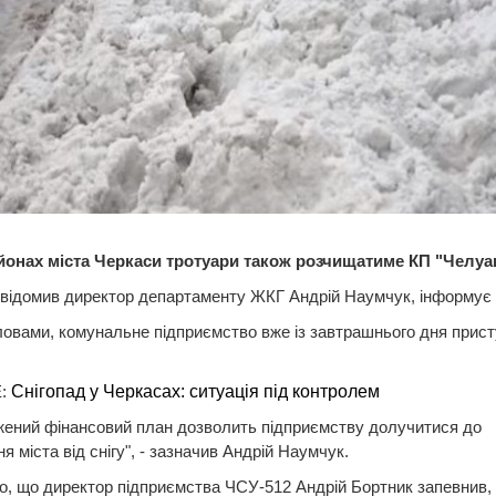
айонах міста Черкаси тротуари також розчищатиме КП "Челуа
відомив директор департаменту ЖКГ Андрій Наумчук, інформує 
ловами, комунальне підприємство вже із завтрашнього дня прист
:
Cнігопад у Черкасах: ситуація під контролем
жений фінансовий план дозволить підприємству долучитися до
я міста від снігу", - зазначив Андрій Наумчук.
, що директор підприємства ЧСУ-512 Андрій Бортник запевнив,