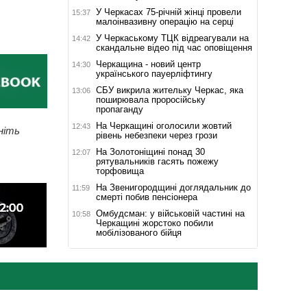
У Черкасах 75-річній жінці провели
15:37
малоінвазивну операцію на серці
У Черкаському ТЦК відреагували на
14:42
скандальне відео під час оповіщення
Черкащина - новий центр
14:30
українського пауерліфтингу
СБУ викрила жительку Черкас, яка
13:06
поширювала проросійську
пропаганду
На Черкащині оголосили жовтий
12:43
ніть
рівень небезпеки через грози
На Золотоніщині понад 30
12:07
рятувальників гасять пожежу
торфовища
На Звенигородщині доглядальник до
11:59
смерті побив пенсіонера
Омбудсман: у військовій частині на
10:58
Черкащині жорстоко побили
мобілізованого бійця