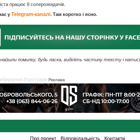
іста працює 8 солерозкидачів.
нас у
Telegram-каналі
. Там коротко і ясно.
найшли помилку, будь ласка, виділіть частину тексту і натис
ибирання
#тротуари
Реклама
Про проект
Відповідальність
Контакти