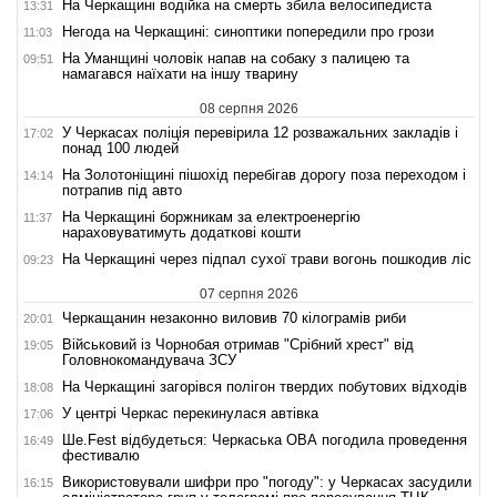
На Черкащині водійка на смерть збила велосипедиста
13:31
Негода на Черкащині: синоптики попередили про грози
11:03
На Уманщині чоловік напав на собаку з палицею та
09:51
намагався наїхати на іншу тварину
08 серпня 2026
У Черкасах поліція перевірила 12 розважальних закладів і
17:02
понад 100 людей
На Золотоніщині пішохід перебігав дорогу поза переходом і
14:14
потрапив під авто
На Черкащині боржникам за електроенергію
11:37
нараховуватимуть додаткові кошти
На Черкащині через підпал сухої трави вогонь пошкодив ліс
09:23
07 серпня 2026
Черкащанин незаконно виловив 70 кілограмів риби
20:01
Військовий із Чорнобая отримав "Срібний хрест" від
19:05
Головнокомандувача ЗСУ
На Черкащині загорівся полігон твердих побутових відходів
18:08
У центрі Черкас перекинулася автівка
17:06
Ше.Fest відбудеться: Черкаська ОВА погодила проведення
16:49
фестивалю
Використовували шифри про "погоду": у Черкасах засудили
16:15