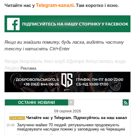
Читайте нас у
Telegram-каналі
. Там коротко і ясно.
Якщо ви знайшли помилку, будь ласка, виділіть частину
тексту і натисніть Ctrl+Enter
#вода
#корабель
#яхт-клуб
#Дніпро
#опустилась вода
#відео
Реклама
ОСТАННІ НОВИНИ
09 серпня 2026
Читайте нас у Telegram. Підписуйтесь на наш канал
Залучено майже 70 людей: рятувальники продовжують
15:48
ліквідовувати наслідки пожежі у заповіднику на Черкащині