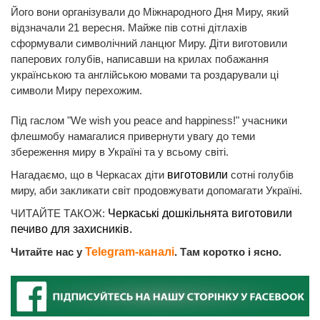
Його вони організували до Міжнародного Дня Миру, який
відзначали 21 вересня. Майже пів сотні дітлахів
сформували символічний ланцюг Миру. Діти виготовили
паперових голубів, написавши на крилах побажання
українською та англійською мовами та роздарували ці
символи Миру перехожим.
Під гаслом "We wish you peace and happiness!" учасники
флешмобу намагалися привернути увагу до теми
збереження миру в Україні та у всьому світі.
Нагадаємо, що в Черкасах діти
виготовили
сотні голубів
миру, аби закликати світ продовжувати допомагати Україні.
ЧИТАЙТЕ ТАКОЖ:
Черкаські дошкільнята виготовили
печиво для захисників.
Читайте нас у
Telegram-каналі
. Там коротко і ясно.