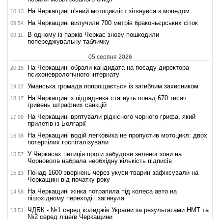
На Черкащині п'яний мотоцикліст зіткнувся з мопедом
10:13
На Черкащині вилучили 700 метрів браконьєрських сіток
09:54
В одному із парків Черкас знову пошкодили
09:11
попереджувальну табличку
05 серпня 2026
На Черкащині обрали кандидата на посаду директора
20:15
психоневрологічного інтернату
Уманська громада попрощається із загиблим захисником
19:22
На Черкащині з підрядника стягнуть понад 670 тисяч
18:17
гривень штрафних санкцій
На Черкащині врятували рідкісного чорного грифа, який
17:09
прилетів із Болгарії
На Черкащині водій легковика не пропустив мотоцикл: двох
16:38
потерпілих госпіталізували
У Черкасах петиція проти забудови зеленої зони на
15:57
Чорновола набрала необхідну кількість підписів
Понад 1600 звернень через укуси тварин зафіксували на
15:13
Черкащині від початку року
На Черкащині жінка потрапила під колеса авто на
14:58
пішохідному переході і загинула
ЧДБК - №1 серед коледжів України за результатами НМТ та
13:51
№2 серед ліцеїв Черкащини