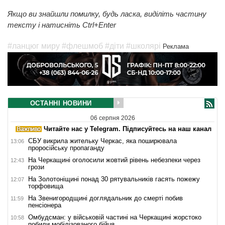
Якщо ви знайшли помилку, будь ласка, виділіть частину
тексту і натисніть Ctrl+Enter
#ланцюг миру
#флешмоб
#діти
#школярі
Реклама
ОСТАННІ НОВИНИ
06 серпня 2026
Читайте нас у Telegram. Підписуйтесь на наш канал
СБУ викрила жительку Черкас, яка поширювала
13:06
проросійську пропаганду
На Черкащині оголосили жовтий рівень небезпеки через
12:43
грози
На Золотоніщині понад 30 рятувальників гасять пожежу
12:07
торфовища
На Звенигородщині доглядальник до смерті побив
11:59
пенсіонера
Омбудсман: у військовій частині на Черкащині жорстоко
10:58
побили мобілізованого бійця