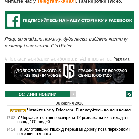
Читайте нас у
Telegram-каналі
. Там коротко і ясно.
Якщо ви знайшли помилку, будь ласка, виділіть частину
тексту і натисніть Ctrl+Enter
#Черкаси
#рибалки
#риболовля
#Дніпро
#пірс
Реклама
ОСТАННІ НОВИНИ
08 серпня 2026
Читайте нас у Telegram. Підписуйтесь на наш канал
У Черкасах поліція перевірила 12 розважальних закладів і
17:02
понад 100 людей
На Золотоніщині пішохід перебігав дорогу поза переходом і
14:14
потрапив під авто