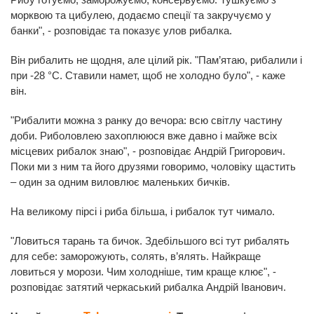
морквою та цибулею, додаємо спеції та закручуємо у
банки", - розповідає та показує улов рибалка.
Він рибалить не щодня, але цілий рік. "Пам’ятаю, рибалили і
при -28 °C. Ставили намет, щоб не холодно було", - каже
він.
"Рибалити можна з ранку до вечора: всю світлу частину
доби. Риболовлею захоплююся вже давно і майже всіх
місцевих рибалок знаю", - розповідає Андрій Григорович.
Поки ми з ним та його друзями говоримо, чоловіку щастить
– один за одним виловлює маленьких бичків.
На великому пірсі і риба більша, і рибалок тут чимало.
"Ловиться тарань та бичок. Здебільшого всі тут рибалять
для себе: заморожують, солять, в’ялять. Найкраще
ловиться у морози. Чим холодніше, тим краще клює", -
розповідає затятий черкаський рибалка Андрій Іванович.