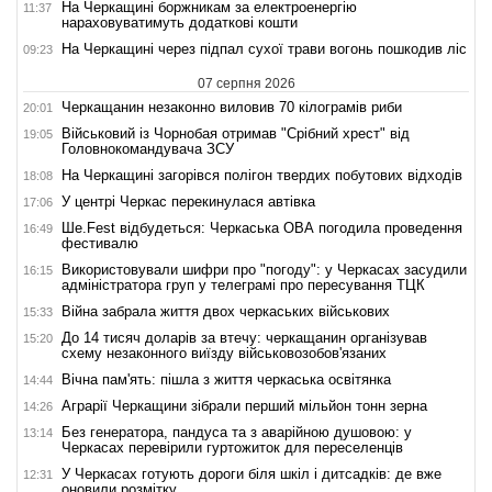
На Черкащині боржникам за електроенергію
11:37
нараховуватимуть додаткові кошти
На Черкащині через підпал сухої трави вогонь пошкодив ліс
09:23
07 серпня 2026
Черкащанин незаконно виловив 70 кілограмів риби
20:01
Військовий із Чорнобая отримав "Срібний хрест" від
19:05
Головнокомандувача ЗСУ
На Черкащині загорівся полігон твердих побутових відходів
18:08
У центрі Черкас перекинулася автівка
17:06
Ше.Fest відбудеться: Черкаська ОВА погодила проведення
16:49
фестивалю
Використовували шифри про "погоду": у Черкасах засудили
16:15
адміністратора груп у телеграмі про пересування ТЦК
Війна забрала життя двох черкаських військових
15:33
До 14 тисяч доларів за втечу: черкащанин організував
15:20
схему незаконного виїзду військовозобов'язаних
Вічна пам'ять: пішла з життя черкаська освітянка
14:44
Аграрії Черкащини зібрали перший мільйон тонн зерна
14:26
Без генератора, пандуса та з аварійною душовою: у
13:14
Черкасах перевірили гуртожиток для переселенців
У Черкасах готують дороги біля шкіл і дитсадків: де вже
12:31
оновили розмітку