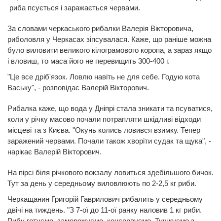
риба псується і заражається червами.
За словами черкаського рибалки Валерія Вікторовича,
риболовля у Черкасах зіпсувалася. Каже, що раніше можна
було виловити великого кілограмового коропа, а зараз якщо
і вловиш, то маса його не перевищить 300-400 г.
"Це все дріб'язок. Ловлю навіть не для себе. Годую кота
Ваську", - розповідає Валерій Вікторович.
Рибалка каже, що вода у Дніпрі стала зникати та псуватися,
коли у річку масово почали потрапляти шкідливі відходи
місцеві та з Києва. "Окунь колись ловився взимку. Тепер
заражений червами. Почали також хворіти судак та щука", -
нарікає Валерій Вікторович.
На пірсі біля річкового вокзалу ловиться здебільшого бичок.
Тут за день у середньому виловлюють по 2-2,5 кг риби.
Черкащанин Григорій Гаврилович рибалить у середньому
двічі на тиждень. "З 7-ої до 11-ої ранку наловив 1 кг риби.
Рибу готуємо, заморожуємо, консервуємо. Тушкуємо з