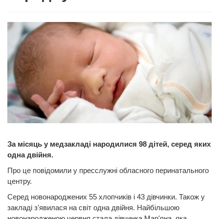
За місяць у медзакладі народилися 98 дітей, серед яких
одна двійня.
Про це повідомили у пресслужні обласного перинатального
центру.
Серед новонароджених 55 хлопчиків і 43 дівчинки. Також у
закладі з'явилася на світ одна двійня. Найбільшою
новонародженою червня стала дівчинка Мар'яна, яка