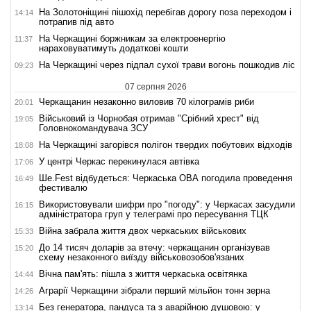
На Золотоніщині пішохід перебігав дорогу поза переходом і
14:14
потрапив під авто
На Черкащині боржникам за електроенергію
11:37
нараховуватимуть додаткові кошти
На Черкащині через підпал сухої трави вогонь пошкодив ліс
09:23
07 серпня 2026
Черкащанин незаконно виловив 70 кілограмів риби
20:01
Військовий із Чорнобая отримав "Срібний хрест" від
19:05
Головнокомандувача ЗСУ
На Черкащині загорівся полігон твердих побутових відходів
18:08
У центрі Черкас перекинулася автівка
17:06
Ше.Fest відбудеться: Черкаська ОВА погодила проведення
16:49
фестивалю
Використовували шифри про "погоду": у Черкасах засудили
16:15
адміністратора груп у телеграмі про пересування ТЦК
Війна забрала життя двох черкаських військових
15:33
До 14 тисяч доларів за втечу: черкащанин організував
15:20
схему незаконного виїзду військовозобов'язаних
Вічна пам'ять: пішла з життя черкаська освітянка
14:44
Аграрії Черкащини зібрали перший мільйон тонн зерна
14:26
Без генератора, пандуса та з аварійною душовою: у
13:14