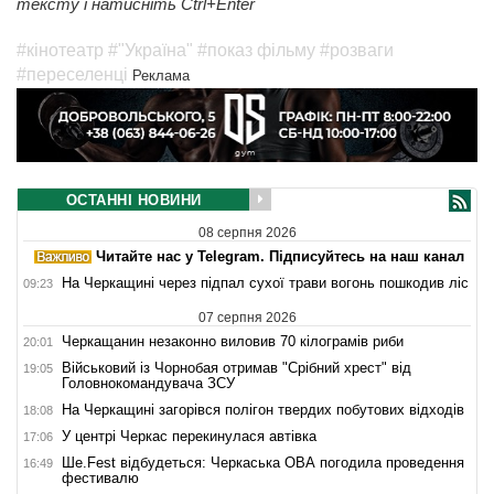
тексту і натисніть Ctrl+Enter
#кінотеатр
#"Україна"
#показ фільму
#розваги
#переселенці
Реклама
ОСТАННІ НОВИНИ
08 серпня 2026
Читайте нас у Telegram. Підписуйтесь на наш канал
На Черкащині через підпал сухої трави вогонь пошкодив ліс
09:23
07 серпня 2026
Черкащанин незаконно виловив 70 кілограмів риби
20:01
Військовий із Чорнобая отримав "Срібний хрест" від
19:05
Головнокомандувача ЗСУ
На Черкащині загорівся полігон твердих побутових відходів
18:08
У центрі Черкас перекинулася автівка
17:06
Ше.Fest відбудеться: Черкаська ОВА погодила проведення
16:49
фестивалю