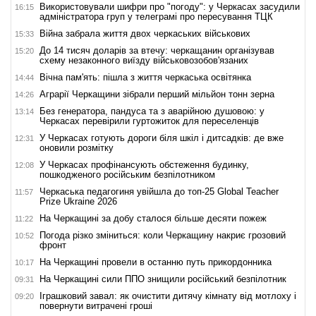
Використовували шифри про "погоду": у Черкасах засудили
16:15
адміністратора груп у телеграмі про пересування ТЦК
Війна забрала життя двох черкаських військових
15:33
До 14 тисяч доларів за втечу: черкащанин організував
15:20
схему незаконного виїзду військовозобов'язаних
Вічна пам'ять: пішла з життя черкаська освітянка
14:44
Аграрії Черкащини зібрали перший мільйон тонн зерна
14:26
Без генератора, пандуса та з аварійною душовою: у
13:14
Черкасах перевірили гуртожиток для переселенців
У Черкасах готують дороги біля шкіл і дитсадків: де вже
12:31
оновили розмітку
У Черкасах профінансують обстеження будинку,
12:08
пошкодженого російським безпілотником
Черкаська педагогиня увійшла до топ-25 Global Teacher
11:57
Prize Ukraine 2026
На Черкащині за добу сталося більше десяти пожеж
11:22
Погода різко зміниться: коли Черкащину накриє грозовий
10:52
фронт
На Черкащині провели в останню путь прикордонника
10:17
На Черкащині сили ППО знищили російський безпілотник
09:31
Іграшковий завал: як очистити дитячу кімнату від мотлоху і
09:20
повернути витрачені гроші