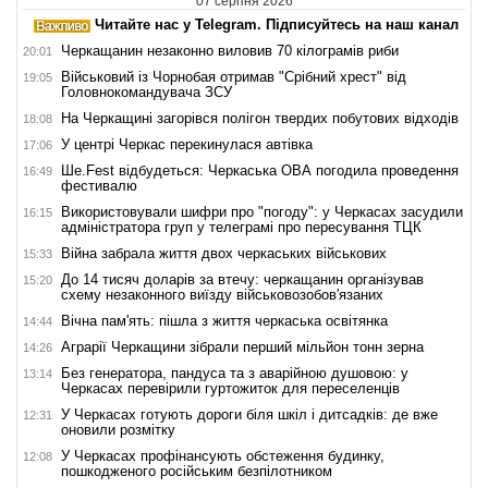
07 серпня 2026
Читайте нас у Telegram. Підписуйтесь на наш канал
Черкащанин незаконно виловив 70 кілограмів риби
20:01
Військовий із Чорнобая отримав "Срібний хрест" від
19:05
Головнокомандувача ЗСУ
На Черкащині загорівся полігон твердих побутових відходів
18:08
У центрі Черкас перекинулася автівка
17:06
Ше.Fest відбудеться: Черкаська ОВА погодила проведення
16:49
фестивалю
Використовували шифри про "погоду": у Черкасах засудили
16:15
адміністратора груп у телеграмі про пересування ТЦК
Війна забрала життя двох черкаських військових
15:33
До 14 тисяч доларів за втечу: черкащанин організував
15:20
схему незаконного виїзду військовозобов'язаних
Вічна пам'ять: пішла з життя черкаська освітянка
14:44
Аграрії Черкащини зібрали перший мільйон тонн зерна
14:26
Без генератора, пандуса та з аварійною душовою: у
13:14
Черкасах перевірили гуртожиток для переселенців
У Черкасах готують дороги біля шкіл і дитсадків: де вже
12:31
оновили розмітку
У Черкасах профінансують обстеження будинку,
12:08
пошкодженого російським безпілотником