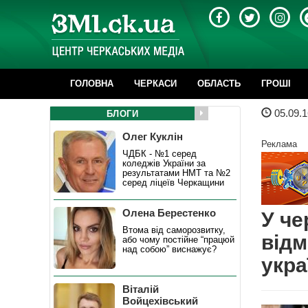
ГОЛОВНА
ЧЕРКАСИ
ОБЛАСТЬ
ГРОШІ
05.09.1
БЛОГИ
Олег Куклін
Реклама
ЧДБК - №1 серед
коледжів України за
результатами НМТ та №2
серед ліцеїв Черкащини
Олена Берестенко
У че
Втома від саморозвитку,
відм
або чому постійне “працюй
над собою” виснажує?
укра
Віталій
Войцехівський