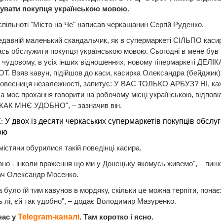
увати покупця українською мовою.
спільноті "Місто на Че" написав черкащанин Сергій Руденко.
едавній маленький скандальчик, як в супермаркеті СІЛЬПО каси
сь обслужити покупця українською мовою. Сьогодні в мене був 
 чудовому, в усіх інших відношеннях, новому гіпермаркеті ДЕЛІК
. Взяв кавун, підійшов до каси, касирка Олександра (бейджик)
ровесниця незалежності, запитує: У ВАС ТОЛЬКО АРБУЗ? НІ, каж
 моє прохання говорити на робочому місці українською, відповіл
АК МНЄ УДОБНО", – зазначив він.
:
У двох із десяти черкаських супермаркетів покупців обслу
ою
містяни обурилися такій поведінці касира.
вно - інколи враження що ми у Донецьку якомусь живемо", – пиш
ач Олександр Мосенко.
а було їй тим кавунов в мордяку, скільки це можна терпіти, понає
 лі, єй так удобно", – додає Володимир Мазуренко.
нас у
Telegram-каналі
. Там коротко і ясно.