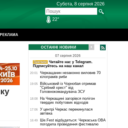
Субота, 8 серпня 2026
22°
РЕКЛАМА
ОСТАННІ НОВИНИ
07 серпня 2026
Читайте нас у Telegram.
Підписуйтесь на наш канал
Черкащанин незаконно виловив 70
20:01
кілограмів риби
Військовий із Чорнобая отримав
19:05
"Срібний хрест" від
іку
Головнокомандувача ЗСУ
На Черкащині загорівся полігон
18:08
твердих побутових відходів
У центрі Черкас перекинулася
17:06
автівка
Ше.Fest відбудеться: Черкаська ОВА
16:49
погодила проведення фестивалю