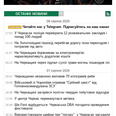
ОСТАННІ НОВИНИ
08 серпня 2026
Читайте нас у Telegram. Підписуйтесь на наш канал
У Черкасах поліція перевірила 12 розважальних закладів і
17:02
понад 100 людей
На Золотоніщині пішохід перебігав дорогу поза переходом і
14:14
потрапив під авто
На Черкащині боржникам за електроенергію
11:37
нараховуватимуть додаткові кошти
На Черкащині через підпал сухої трави вогонь пошкодив ліс
09:23
07 серпня 2026
Черкащанин незаконно виловив 70 кілограмів риби
20:01
Військовий із Чорнобая отримав "Срібний хрест" від
19:05
Головнокомандувача ЗСУ
На Черкащині загорівся полігон твердих побутових відходів
18:08
У центрі Черкас перекинулася автівка
17:06
Ше.Fest відбудеться: Черкаська ОВА погодила проведення
16:49
фестивалю
Використовували шифри про "погоду": у Черкасах засудили
16:15