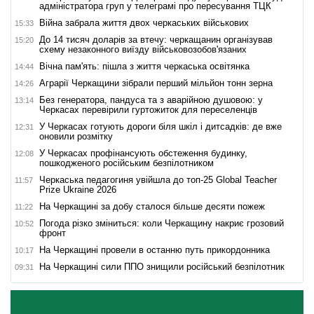
адміністратора груп у телеграмі про пересування ТЦК
Війна забрала життя двох черкаських військових
15:33
До 14 тисяч доларів за втечу: черкащанин організував
15:20
схему незаконного виїзду військовозобов'язаних
Вічна пам'ять: пішла з життя черкаська освітянка
14:44
Аграрії Черкащини зібрали перший мільйон тонн зерна
14:26
Без генератора, пандуса та з аварійною душовою: у
13:14
Черкасах перевірили гуртожиток для переселенців
У Черкасах готують дороги біля шкіл і дитсадків: де вже
12:31
оновили розмітку
У Черкасах профінансують обстеження будинку,
12:08
пошкодженого російським безпілотником
Черкаська педагогиня увійшла до топ-25 Global Teacher
11:57
Prize Ukraine 2026
На Черкащині за добу сталося більше десяти пожеж
11:22
Погода різко зміниться: коли Черкащину накриє грозовий
10:52
фронт
На Черкащині провели в останню путь прикордонника
10:17
На Черкащині сили ППО знищили російський безпілотник
09:31