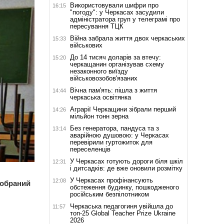
Використовували шифри про
16:15
"погоду": у Черкасах засудили
адміністратора груп у телеграмі про
пересування ТЦК
Війна забрала життя двох черкаських
15:33
військових
До 14 тисяч доларів за втечу:
15:20
черкащанин організував схему
незаконного виїзду
військовозобов'язаних
Вічна пам'ять: пішла з життя
14:44
черкаська освітянка
Аграрії Черкащини зібрали перший
14:26
мільйон тонн зерна
Без генератора, пандуса та з
13:14
аварійною душовою: у Черкасах
перевірили гуртожиток для
переселенців
У Черкасах готують дороги біля шкіл
12:31
і дитсадків: де вже оновили розмітку
У Черкасах профінансують
12:08
ообраний
обстеження будинку, пошкодженого
російським безпілотником
Черкаська педагогиня увійшла до
11:57
топ-25 Global Teacher Prize Ukraine
2026