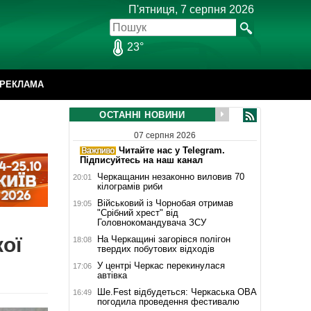
П'ятниця, 7 серпня 2026
23°
РЕКЛАМА
ОСТАННІ НОВИНИ
07 серпня 2026
Читайте нас у Telegram.
Підписуйтесь на наш канал
Черкащанин незаконно виловив 70
20:01
кілограмів риби
Військовий із Чорнобая отримав
19:05
"Срібний хрест" від
Головнокомандувача ЗСУ
ої
На Черкащині загорівся полігон
18:08
твердих побутових відходів
У центрі Черкас перекинулася
17:06
автівка
Ше.Fest відбудеться: Черкаська ОВА
16:49
погодила проведення фестивалю