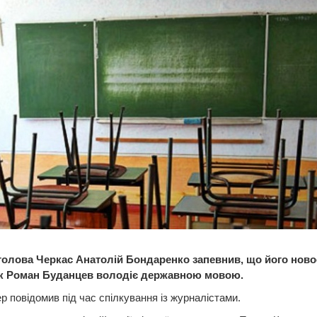
голова Черкас Анатолій Бондаренко запевнив, що його нов
к Роман Буданцев володіє державною мовою.
р повідомив під час спілкування із журналістами.