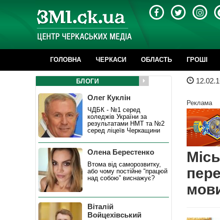
ГОЛОВНА
ЧЕРКАСИ
ОБЛАСТЬ
ГРОШІ
12.02.1
БЛОГИ
Олег Куклін
Реклама
ЧДБК - №1 серед
коледжів України за
результатами НМТ та №2
серед ліцеїв Черкащини
Олена Берестенко
Місь
Втома від саморозвитку,
пере
або чому постійне “працюй
над собою” виснажує?
мов
Віталій
Войцехівський