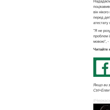
Нададаємо
поцікавив
він ніког
перед деп
атестату 
"Я не роз
проблем і
мовою", -
Читайте 
Якщо ви з
Ctrl+Enter
#Черкас