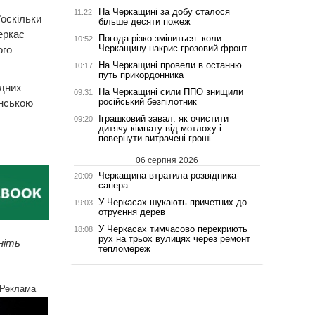
На Черкащині за добу сталося
11:22
оскільки
більше десяти пожеж
еркас
Погода різко зміниться: коли
10:52
Черкащину накриє грозовий фронт
ого
На Черкащині провели в останню
10:17
путь прикордонника
одних
На Черкащині сили ППО знищили
09:31
російський безпілотник
їнською
Іграшковий завал: як очистити
09:20
дитячу кімнату від мотлоху і
повернути витрачені гроші
06 серпня 2026
Черкащина втратила розвідника-
20:09
сапера
У Черкасах шукають причетних до
19:03
отруєння дерев
У Черкасах тимчасово перекриють
18:08
рух на трьох вулицях через ремонт
ніть
тепломереж
Реклама