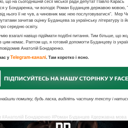
, що на сьогоднішній сесії міської ради депутат Павло Карась
ся у Бондаренка, чи володіє Роман Буданцев державою мовою, "
о від нього її не чув, а чиновник має нею послуговуватися". Мер Ч
утатами зачитав оцінку Буданцева за українську літературу із й
про середню освіту.
умію взагалі навіщо підіймати подібні питання. Тим більше, що ж
з цим немає. Раптом що, я готовий допомогти Буданцеву із укра
 повідомив Анатолій Бондаренко.
нас у
Telegram-каналі
. Там коротко і ясно.
найшли помилку, будь ласка, виділіть частину тексту і натис
и
#Анатолій Бондаренко
#Роман Буданцев
#державна мова