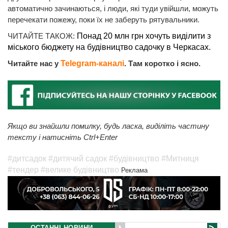
автоматично зачинаються, і люди, які туди увійшли, можуть
перечекати пожежу, поки їх не заберуть рятувальники.
ЧИТАЙТЕ ТАКОЖ:
Понад 20 млн грн хочуть виділити з
міського бюджету на будівництво садочку в Черкасах.
Читайте нас у
Telegram-каналі
. Там коротко і ясно.
Якщо ви знайшли помилку, будь ласка, виділіть частину
тексту і натисніть Ctrl+Enter
#дитсадок
#дитячий садок
#будівництво
#Митниця
#тендер
#велике будівництво
Реклама
ОСТАННІ НОВИНИ