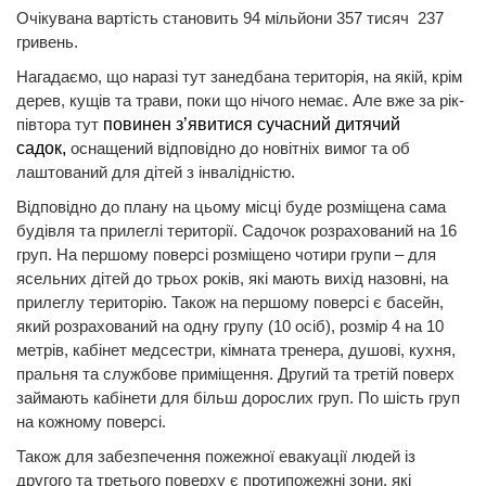
Очікувана вартість становить 94 мільйони 357 тисяч 237
гривень.
Нагадаємо, що наразі тут занедбана територія, на якій, крім
дерев, кущів та трави, поки що нічого немає. Але вже за рік-
півтора тут
повинен з’явитися сучасний дитячий
садок,
оснащений відповідно до новітніх вимог та об
лаштований для дітей з інвалідністю.
Відповідно до плану на цьому місці буде розміщена сама
будівля та прилеглі території. Садочок розрахований на 16
груп. На першому поверсі розміщено чотири групи – для
ясельних дітей до трьох років, які мають вихід назовні, на
прилеглу територію. Також на першому поверсі є басейн,
який розрахований на одну групу (10 осіб), розмір 4 на 10
метрів, кабінет медсестри, кімната тренера, душові, кухня,
пральня та службове приміщення. Другий та третій поверх
займають кабінети для більш дорослих груп. По шість груп
на кожному поверсі.
Також для забезпечення пожежної евакуації людей із
другого та третього поверху є протипожежні зони, які