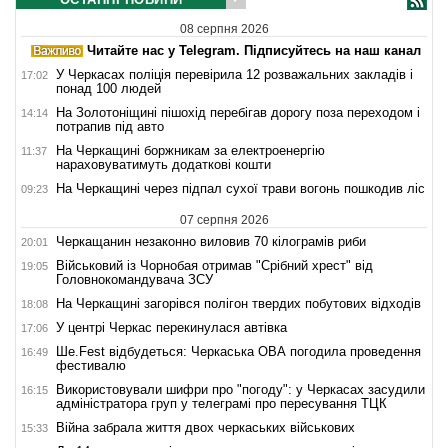
08 серпня 2026
Читайте нас у Telegram. Підписуйтесь на наш канал
У Черкасах поліція перевірила 12 розважальних закладів і
17:02
понад 100 людей
На Золотоніщині пішохід перебігав дорогу поза переходом і
14:14
потрапив під авто
На Черкащині боржникам за електроенергію
11:37
нараховуватимуть додаткові кошти
На Черкащині через підпал сухої трави вогонь пошкодив ліс
09:23
07 серпня 2026
Черкащанин незаконно виловив 70 кілограмів риби
20:01
Військовий із Чорнобая отримав "Срібний хрест" від
19:05
Головнокомандувача ЗСУ
На Черкащині загорівся полігон твердих побутових відходів
18:08
У центрі Черкас перекинулася автівка
17:06
Ше.Fest відбудеться: Черкаська ОВА погодила проведення
16:49
фестивалю
Використовували шифри про "погоду": у Черкасах засудили
16:15
адміністратора груп у телеграмі про пересування ТЦК
Війна забрала життя двох черкаських військових
15:33