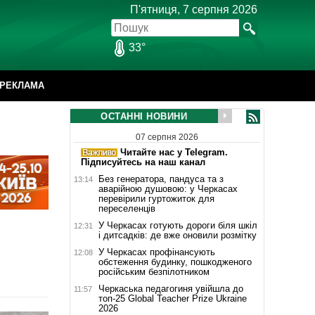
П'ятниця, 7 серпня 2026
33°
РЕКЛАМА
ОСТАННІ НОВИНИ
07 серпня 2026
Читайте нас у Telegram.
Підписуйтесь на наш канал
Без генератора, пандуса та з
13:14
аварійною душовою: у Черкасах
перевірили гуртожиток для
переселенців
У Черкасах готують дороги біля шкіл
12:31
і дитсадків: де вже оновили розмітку
У Черкасах профінансують
12:08
обстеження будинку, пошкодженого
російським безпілотником
Черкаська педагогиня увійшла до
11:57
топ-25 Global Teacher Prize Ukraine
2026