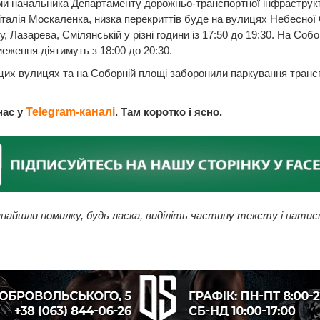
и начальника Департаменту дорожньо-транспортної інфраструк
Віталія Москаленка, низка перекриттів буде на вулицях Небесної 
, Лазарева, Смілянській у різні години із 17:50 до 19:30. На Собо
еження діятимуть з 18:00 до 20:30.
цих вулицях та на Соборній площі заборонили паркування транс
нас у
Telegram-каналі
. Там коротко і ясно.
найшли помилку, будь ласка, виділіть частину тексту і натис