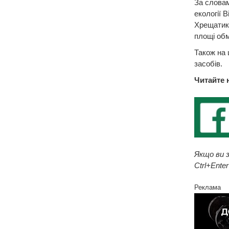
За словам
екології 
Хрещатику
площі обм
Також на 
засобів.
Читайте 
Якщо ви з
Ctrl+Enter
Реклама