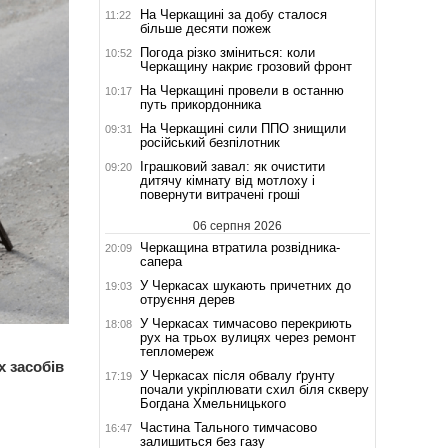
На Черкащині за добу сталося
11:22
більше десяти пожеж
Погода різко зміниться: коли
10:52
Черкащину накриє грозовий фронт
На Черкащині провели в останню
10:17
путь прикордонника
На Черкащині сили ППО знищили
09:31
російський безпілотник
Іграшковий завал: як очистити
09:20
дитячу кімнату від мотлоху і
повернути витрачені гроші
06 серпня 2026
Черкащина втратила розвідника-
20:09
сапера
У Черкасах шукають причетних до
19:03
отруєння дерев
У Черкасах тимчасово перекриють
18:08
рух на трьох вулицях через ремонт
тепломереж
 засобів
У Черкасах після обвалу ґрунту
17:19
почали укріплювати схил біля скверу
Богдана Хмельницького
Частина Тального тимчасово
16:47
залишиться без газу