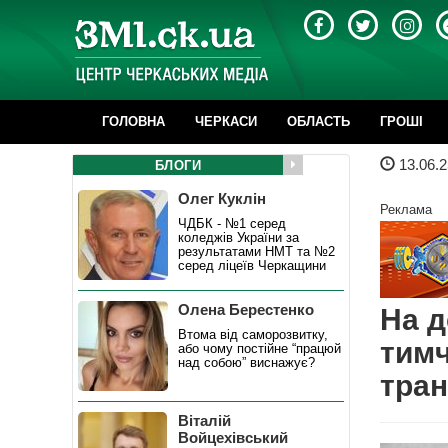
ГОЛОВНА
ЧЕРКАСИ
ОБЛАСТЬ
ГРОШІ
13.06.2
БЛОГИ
Олег Куклін
Реклама
ЧДБК - №1 серед
коледжів України за
результатами НМТ та №2
серед ліцеїв Черкащини
Олена Берестенко
На д
Втома від саморозвитку,
тимч
або чому постійне “працюй
над собою” виснажує?
тра
Віталій
Войцехівський