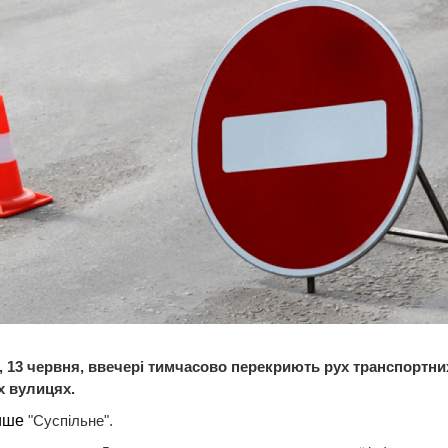
 13 червня, ввечері
тимчасово перекриють рух транспортних
х вулицях.
ише
"Суспільне".