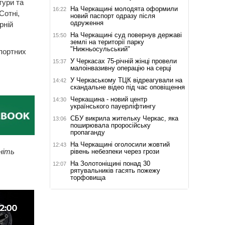
тури та
На Черкащині молодята оформили
16:22
Сотні,
новий паспорт одразу після
одруження
рній
На Черкащині суд повернув державі
15:50
землі на території парку
"Нижньосульський"
портних
У Черкасах 75-річній жінці провели
15:37
малоінвазивну операцію на серці
У Черкаському ТЦК відреагували на
14:42
скандальне відео під час оповіщення
Черкащина - новий центр
14:30
українського пауерліфтингу
СБУ викрила жительку Черкас, яка
13:06
поширювала проросійську
пропаганду
На Черкащині оголосили жовтий
12:43
ніть
рівень небезпеки через грози
На Золотоніщині понад 30
12:07
рятувальників гасять пожежу
торфовища