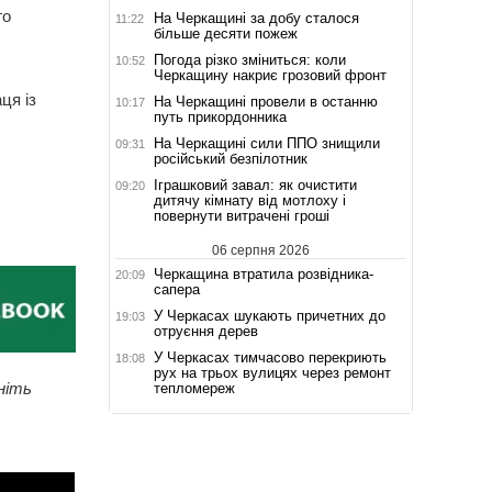
го
На Черкащині за добу сталося
11:22
більше десяти пожеж
Погода різко зміниться: коли
10:52
Черкащину накриє грозовий фронт
ця із
На Черкащині провели в останню
10:17
путь прикордонника
На Черкащині сили ППО знищили
09:31
російський безпілотник
Іграшковий завал: як очистити
09:20
дитячу кімнату від мотлоху і
повернути витрачені гроші
06 серпня 2026
Черкащина втратила розвідника-
20:09
сапера
У Черкасах шукають причетних до
19:03
отруєння дерев
У Черкасах тимчасово перекриють
18:08
рух на трьох вулицях через ремонт
ніть
тепломереж