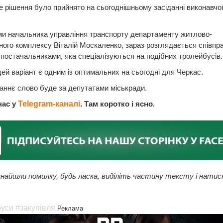
е рішення було прийнято на сьогоднішньому засіданні виконавчо
и начальника управління транспорту департаменту житлово-
ого комплексу Віталій Москаленко, зараз розглядається співпра
постачальниками, яка спеціалізуються на подібних тролейбусів.
ей варіант є одним із оптимальних на сьогодні для Черкас.
аннє слово буде за депутатами міськради.
нас у
Telegram-каналі
. Там коротко і ясно.
найшли помилку, будь ласка, виділіть частину тексту і натис
буси
#закупівля
Реклама