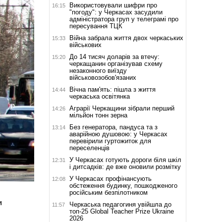
Використовували шифри про
16:15
"погоду": у Черкасах засудили
адміністратора груп у телеграмі про
пересування ТЦК
Війна забрала життя двох черкаських
15:33
військових
До 14 тисяч доларів за втечу:
15:20
черкащанин організував схему
незаконного виїзду
військовозобов'язаних
Вічна пам'ять: пішла з життя
14:44
черкаська освітянка
Аграрії Черкащини зібрали перший
14:26
мільйон тонн зерна
Без генератора, пандуса та з
13:14
аварійною душовою: у Черкасах
перевірили гуртожиток для
переселенців
У Черкасах готують дороги біля шкіл
12:31
і дитсадків: де вже оновили розмітку
У Черкасах профінансують
12:08
обстеження будинку, пошкодженого
російським безпілотником
и
Черкаська педагогиня увійшла до
11:57
топ-25 Global Teacher Prize Ukraine
2026