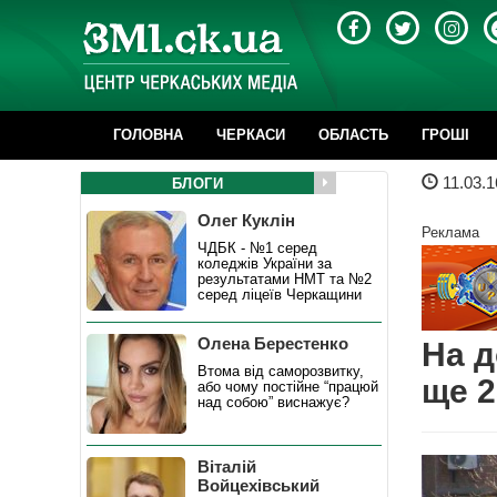
ГОЛОВНА
ЧЕРКАСИ
ОБЛАСТЬ
ГРОШІ
11.03.1
БЛОГИ
Олег Куклін
Реклама
ЧДБК - №1 серед
коледжів України за
результатами НМТ та №2
серед ліцеїв Черкащини
Олена Берестенко
На д
Втома від саморозвитку,
ще 2
або чому постійне “працюй
над собою” виснажує?
Віталій
Войцехівський