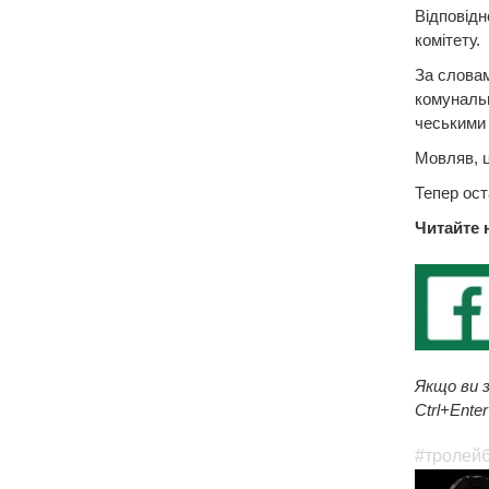
Відповідн
комітету.
За словам
комунальн
чеськими 
Мовляв, ц
Тепер ост
Читайте 
Якщо ви з
Ctrl+Enter
#тролей