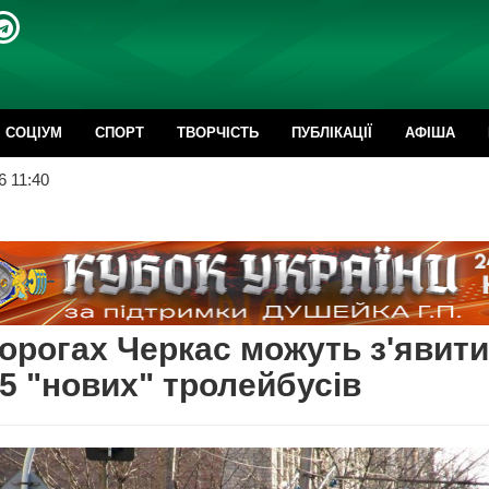
CОЦІУМ
СПОРТ
ТВОРЧІСТЬ
ПУБЛІКАЦІЇ
АФІША
6 11:40
орогах Черкас можуть з'явит
5 "нових" тролейбусів