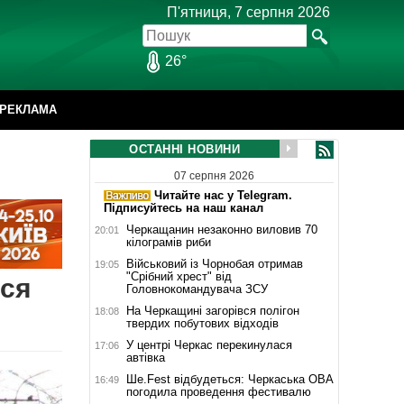
П'ятниця, 7 серпня 2026
26°
РЕКЛАМА
ОСТАННІ НОВИНИ
07 серпня 2026
Читайте нас у Telegram.
Підписуйтесь на наш канал
Черкащанин незаконно виловив 70
20:01
кілограмів риби
Військовий із Чорнобая отримав
19:05
"Срібний хрест" від
ися
Головнокомандувача ЗСУ
На Черкащині загорівся полігон
18:08
твердих побутових відходів
У центрі Черкас перекинулася
17:06
автівка
Ше.Fest відбудеться: Черкаська ОВА
16:49
погодила проведення фестивалю