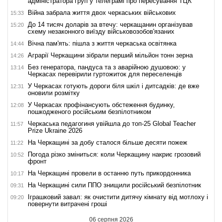
адміністратора груп у телеграмі про пересування ТЦК
Війна забрала життя двох черкаських військових
15:33
До 14 тисяч доларів за втечу: черкащанин організував
15:20
схему незаконного виїзду військовозобов'язаних
Вічна пам'ять: пішла з життя черкаська освітянка
14:44
Аграрії Черкащини зібрали перший мільйон тонн зерна
14:26
Без генератора, пандуса та з аварійною душовою: у
13:14
Черкасах перевірили гуртожиток для переселенців
У Черкасах готують дороги біля шкіл і дитсадків: де вже
12:31
оновили розмітку
У Черкасах профінансують обстеження будинку,
12:08
пошкодженого російським безпілотником
Черкаська педагогиня увійшла до топ-25 Global Teacher
11:57
Prize Ukraine 2026
На Черкащині за добу сталося більше десяти пожеж
11:22
Погода різко зміниться: коли Черкащину накриє грозовий
10:52
фронт
На Черкащині провели в останню путь прикордонника
10:17
На Черкащині сили ППО знищили російський безпілотник
09:31
Іграшковий завал: як очистити дитячу кімнату від мотлоху і
09:20
повернути витрачені гроші
06 серпня 2026