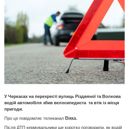
У Черкасах на перехресті вулиць Різдвяної та Волкова
водій автомобіля збив велосипедиста та втік із місця
пригоди.
Про це повідомляє телеканал
Вікка.
Після ДТП кермувальники ще коротко поговорили, як водій