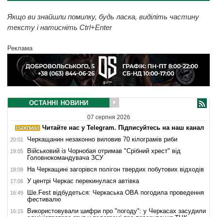
Якщо ви знайшли помилку, будь ласка, виділіть частину
тексту і натисніть Ctrl+Enter
Реклама
ОСТАННІ НОВИНИ
07 серпня 2026
Читайте нас у Telegram. Підписуйтесь на наш канал
Черкащанин незаконно виловив 70 кілограмів риби
20:01
Військовий із Чорнобая отримав "Срібний хрест" від
19:05
Головнокомандувача ЗСУ
На Черкащині загорівся полігон твердих побутових відходів
18:08
У центрі Черкас перекинулася автівка
17:06
Ше.Fest відбудеться: Черкаська ОВА погодила проведення
16:49
фестивалю
Використовували шифри про "погоду": у Черкасах засудили
16:15