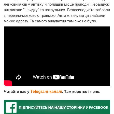
легковика сів у автівку й полишив місце пригоди. Небайдужі
викликали "швидку" та патрульних. Велосипедиста забрали
з черепно-мозковою травмою. Авто ж винуватця знайшли
майже одразу. Та самого винуватця там вже не було.
Читайте нас у
Telegram-каналі
. Там коротко і ясно.