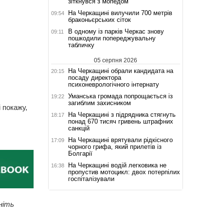
зіткнувся з мопедом
На Черкащині вилучили 700 метрів
09:54
браконьєрських сіток
В одному із парків Черкас знову
09:11
пошкодили попереджувальну
табличку
05 серпня 2026
На Черкащині обрали кандидата на
20:15
посаду директора
психоневрологічного інтернату
Уманська громада попрощається із
19:22
загиблим захисником
 покажу,
На Черкащині з підрядника стягнуть
18:17
понад 670 тисяч гривень штрафних
санкцій
На Черкащині врятували рідкісного
17:09
чорного грифа, який прилетів із
Болгарії
На Черкащині водій легковика не
16:38
пропустив мотоцикл: двох потерпілих
госпіталізували
ніть