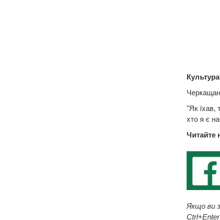
Культура
Черкащан 
"Як їхав,
хто я є н
Читайте 
Якщо ви з
Ctrl+Enter