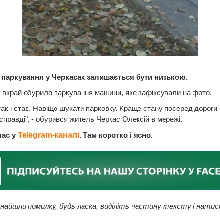
 паркування у Черкасах залишається бути низькою.
вкрай обурило паркування машини, яке зафіксували на фото.
 так і став. Навіщо шукати парковку. Краще стану посеред дороги і
асправді", - обурився житель Черкас Олексій в мережі.
нас у
Telegram-каналі
. Там коротко і ясно.
найшли помилку, будь ласка, виділіть частину тексту і натис