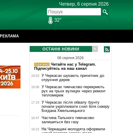
Четвер, 6 серпня 2026
32°
РЕКЛАМА
ОСТАННІ НОВИНИ
06 серпня 2026
Читайте нас у Telegram.
Підписуйтесь на наш канал
У Черкасах шукають причетних до
19:03
отруєння дерев
У Черкасах тимчасово перекриють
18:08
рух на трьох вулицях через ремонт
тепломереж
У Черкасах після обвалу ґрунту
17:19
почали укріплювати схил біля скверу
Богдана Хмельницького
Частина Тального тимчасово
16:47
залишиться без газу
На Черкащині молодята оформили
16:22