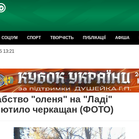
CОЦІУМ
СПОРТ
ТВОРЧІСТЬ
ПУБЛІКАЦІЇ
АФІША
5 13:21
бство "оленя" на "Ладі"
лютило черкащан (ФОТО)