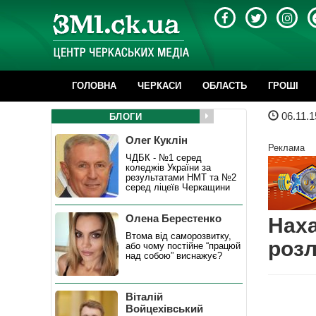
ГОЛОВНА
ЧЕРКАСИ
ОБЛАСТЬ
ГРОШІ
06.11.1
БЛОГИ
Олег Куклін
Реклама
ЧДБК - №1 серед
коледжів України за
результатами НМТ та №2
серед ліцеїв Черкащини
Олена Берестенко
Наха
Втома від саморозвитку,
роз
або чому постійне “працюй
над собою” виснажує?
Віталій
Войцехівський