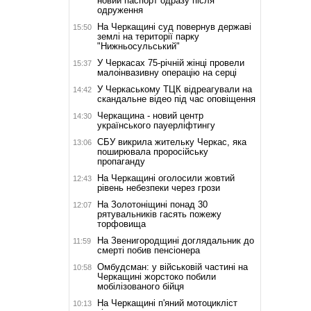
новий паспорт одразу після
одруження
На Черкащині суд повернув державі
15:50
землі на території парку
"Нижньосульський"
У Черкасах 75-річній жінці провели
15:37
малоінвазивну операцію на серці
У Черкаському ТЦК відреагували на
14:42
скандальне відео під час оповіщення
Черкащина - новий центр
14:30
українського пауерліфтингу
СБУ викрила жительку Черкас, яка
13:06
поширювала проросійську
пропаганду
На Черкащині оголосили жовтий
12:43
рівень небезпеки через грози
На Золотоніщині понад 30
12:07
рятувальників гасять пожежу
торфовища
На Звенигородщині доглядальник до
11:59
смерті побив пенсіонера
Омбудсман: у військовій частині на
10:58
Черкащині жорстоко побили
мобілізованого бійця
На Черкащині п'яний мотоцикліст
10:13