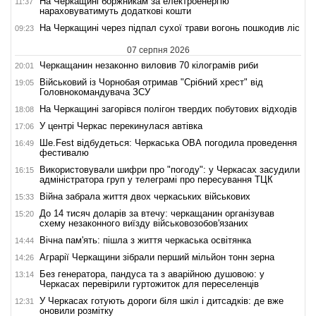
На Черкащині боржникам за електроенергію
11:37
нараховуватимуть додаткові кошти
На Черкащині через підпал сухої трави вогонь пошкодив ліс
09:23
07 серпня 2026
Черкащанин незаконно виловив 70 кілограмів риби
20:01
Військовий із Чорнобая отримав "Срібний хрест" від
19:05
Головнокомандувача ЗСУ
На Черкащині загорівся полігон твердих побутових відходів
18:08
У центрі Черкас перекинулася автівка
17:06
Ше.Fest відбудеться: Черкаська ОВА погодила проведення
16:49
фестивалю
Використовували шифри про "погоду": у Черкасах засудили
16:15
адміністратора груп у телеграмі про пересування ТЦК
Війна забрала життя двох черкаських військових
15:33
До 14 тисяч доларів за втечу: черкащанин організував
15:20
схему незаконного виїзду військовозобов'язаних
Вічна пам'ять: пішла з життя черкаська освітянка
14:44
Аграрії Черкащини зібрали перший мільйон тонн зерна
14:26
Без генератора, пандуса та з аварійною душовою: у
13:14
Черкасах перевірили гуртожиток для переселенців
У Черкасах готують дороги біля шкіл і дитсадків: де вже
12:31
оновили розмітку