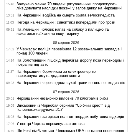
Залучено майже 70 людей: рятувальники продовжують
15:48
ліквідовувати наслідки пожежі у заповіднику на Черкащині
На Черкащині водійка на смерть збила велосипедиста
13:31
Негода на Черкащині: синоптики попередили про грози
11:03
На Уманщині чоловік напав на собаку з палицею та
09:51
намагався наїхати на іншу тварину
08 серпня 2026
У Черкасах поліція перевірила 12 розважальних закладів і
17:02
понад 100 людей
На Золотоніщині пішохід перебігав дорогу поза переходом і
14:14
потрапив під авто
На Черкащині боржникам за електроенергію
11:37
нараховуватимуть додаткові кошти
На Черкащині через підпал сухої трави вогонь пошкодив ліс
09:23
07 серпня 2026
Черкащанин незаконно виловив 70 кілограмів риби
20:01
Військовий із Чорнобая отримав "Срібний хрест" від
19:05
Головнокомандувача ЗСУ
На Черкащині загорівся полігон твердих побутових відходів
18:08
У центрі Черкас перекинулася автівка
17:06
Ше.Fest відбудеться: Черкаська ОВА погодила проведення
16:49