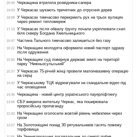
Черкащина втратила розвідника-сапера
20:09
У Черкасах шукають причетних до отруєння дерев
19:03
У Черкасах тимчасово перекриють рух на трьох вулицях
18:08
через ремонт тепломереж
У Черкасах після обвалу ґрунту почали укріплювати схил
17:19
біля скверу Богдана Хмельницького
Частина Тального тимчасово залишиться без газу
16:47
На Черкащині молодята оформили новий паспорт одразу
16:22
після одруження
На Черкащині суд повернув державі землі на території
15:50
парку "Нижньосульський"
У Черкасах 75-річній жінці провели малоінвазивну операцію
15:37
на серці
У Черкаському ТЦК відреагували на скандальне відео під
14:42
час оповіщення
Черкащина - новий центр українського пауерліфтингу
14:30
СБУ викрила жительку Черкас, яка поширювала
13:06
проросійську пропаганду
На Черкащині оголосили жовтий рівень небезпеки через
12:43
грози
На Золотоніщині понад 30 рятувальників гасять пожежу
12:07
торфовища
На Звенигородщині доглядальник до смерті побив
11:59