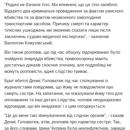
"Родичі не бачили тіло. Ми впевнені, що це тіло загиблої.
Відкрито два кримінальні провадження за фактом умисного
вбивства та за фактом незаконного заволодіння
транспортним засобом. Причину смерті та характер
тілесних ушкоджень ми зможемо сказати лише після
заключень судово-медичної експертизи", - зазначив
Валентин Кожухівський.
Він також розповів, що під час обшуку підозрюваних було
знайдено знаряддя вбивства, правоохоронці мають
достатньо доказів скоєння злочину, але подробиці не
можуть розповісти, адже слідство триває.
Брат вбитої Денис Головатюк під час спілкування із
журналістами повідомив, що йому не повідомляли про
смерть сестри. На запитання, чи показували йому тіло для
опізнавання та інші деталі слідства, чоловік неодноразово
відповідав, що він неадекват і з цим погоджується.
"Це до мене такі звинувачення від слідчих органів", - сказав
Денис Головатюк, втім, розповів про характер сестри. Так,
за його словами, Ірина Чупріна була неконфліктною, завжди