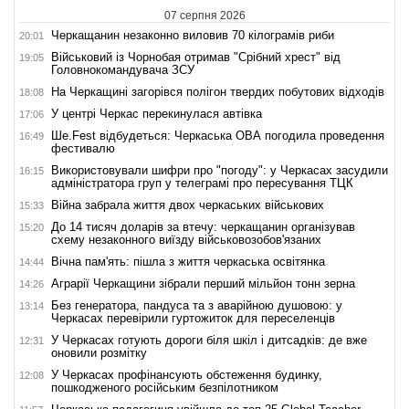
07 серпня 2026
Черкащанин незаконно виловив 70 кілограмів риби
20:01
Військовий із Чорнобая отримав "Срібний хрест" від
19:05
Головнокомандувача ЗСУ
На Черкащині загорівся полігон твердих побутових відходів
18:08
У центрі Черкас перекинулася автівка
17:06
Ше.Fest відбудеться: Черкаська ОВА погодила проведення
16:49
фестивалю
Використовували шифри про "погоду": у Черкасах засудили
16:15
адміністратора груп у телеграмі про пересування ТЦК
Війна забрала життя двох черкаських військових
15:33
До 14 тисяч доларів за втечу: черкащанин організував
15:20
схему незаконного виїзду військовозобов'язаних
Вічна пам'ять: пішла з життя черкаська освітянка
14:44
Аграрії Черкащини зібрали перший мільйон тонн зерна
14:26
Без генератора, пандуса та з аварійною душовою: у
13:14
Черкасах перевірили гуртожиток для переселенців
У Черкасах готують дороги біля шкіл і дитсадків: де вже
12:31
оновили розмітку
У Черкасах профінансують обстеження будинку,
12:08
пошкодженого російським безпілотником