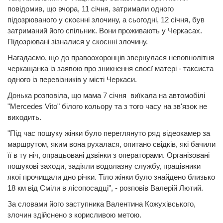
повідомив, що вчора, 11 січня, затримали одного
підозрюваного у скоєнні злочину, а сьогодні, 12 січня, був
затриманий його спільник. Вони проживають у Черкасах.
Підозрювані зізналися у скоєнні злочину.
Нагадаємо, що до правоохоронців звернулася неповнолітня
черкащанка із заявою про зникнення своєї матері - таксиста
одного із перевізників у місті Черкаси.
Донька розповіла, що мама 7 січня виїхала на автомобілі
"Mercedes Vito" білого кольору та з того часу на зв'язок не
виходить.
"Під час пошуку жінки було переглянуто ряд відеокамер за
маршрутом, яким вона рухалася, опитано свідків, які бачили
її в ту ніч, опрацьовані дзвінки з операторами. Організовані
пошукові заходи, задіяли водолазну службу, працівники
якої прочищали дно річки. Тіло жінки було знайдено близько
18 км від Сміли в лісопосадці", - розповів Валерій Лютий.
За словами його заступника Валентина Кожухівського,
злочин здійснено з корисливою метою.