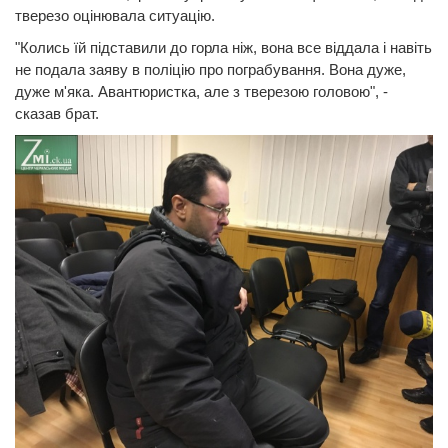
тверезо оцінювала ситуацію.
"Колись їй підставили до горла ніж, вона все віддала і навіть
не подала заяву в поліцію про пограбування. Вона дуже,
дуже м'яка. Авантюристка, але з тверезою головою", -
сказав брат.