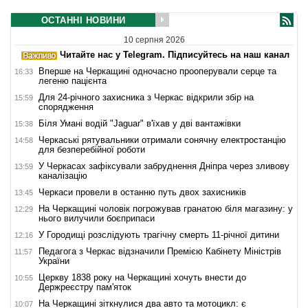
ОСТАННІ НОВИНИ
10 серпня 2026
Читайте нас у Telegram. Підписуйтесь на наш канал
Вперше на Черкащині одночасно прооперували серце та
16:33
легеню пацієнта
Для 24-річного захисника з Черкас відкрили збір на
15:59
спорядження
Біля Умані водій "Jaguar" в'їхав у дві вантажівки
15:38
Черкаські рятувальники отримали сонячну електростанцію
14:58
для безперебійної роботи
У Черкасах зафіксували забруднення Дніпра через зливову
13:59
каналізацію
Черкаси провели в останню путь двох захисників
13:45
На Черкащині чоловік погрожував гранатою біля магазину: у
12:29
нього вилучили боєприпаси
У Городищі розслідують трагічну смерть 11-річної дитини
12:16
Педагога з Черкас відзначили Премією Кабінету Міністрів
11:57
України
Церкву 1838 року на Черкащині хочуть внести до
10:55
Держреєстру пам'яток
На Черкащині зіткнулися два авто та мотоцикл: є
10:07