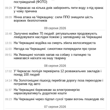
постраждалий (ФОТО)
У Черкасах на кілька днів заборонять пити воду з-під крана:
09:29
у чому причина
Нічна атака на Черкащину: сили ППО знищили шість
09:09
ворожих безпілотників
09 серпня 2026
Залучено майже 70 людей: рятувальники продовжують
15:48
ліквідовувати наслідки пожежі у заповіднику на Черкащині
На Черкащині водійка на смерть збила велосипедиста
13:31
Негода на Черкащині: синоптики попередили про грози
11:03
На Уманщині чоловік напав на собаку з палицею та
09:51
намагався наїхати на іншу тварину
08 серпня 2026
У Черкасах поліція перевірила 12 розважальних закладів і
17:02
понад 100 людей
На Золотоніщині пішохід перебігав дорогу поза переходом і
14:14
потрапив під авто
На Черкащині боржникам за електроенергію
11:37
нараховуватимуть додаткові кошти
На Черкащині через підпал сухої трави вогонь пошкодив ліс
09:23
07 серпня 2026