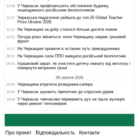
У Черкасах профінансують обстеження будинку,
12:08
пошкодженого російським безпілотником
Черкаська педагогиня увійшла до топ-25 Global Teacher
11:57
Prize Ukraine 2026
На Черкащині за добу сталося більше десяти пожеж
11:22
Погода різко зміниться: коли Черкащину накриє грозовий
10:52
фронт
На Черкащині провели в останню путь прикордонника
10:17
На Черкащині сили ППО знищили російський безпілотник
09:31
Іграшковий завал: як очистити дитячу кімнату від мотлоху і
09:20
повернути витрачені гроші
06 серпня 2026
Черкащина втратила розвідника-сапера
20:09
У Черкасах шукають причетних до отруєння дерев
19:03
У Черкасах тимчасово перекриють рух на трьох вулицях
18:08
через ремонт тепломереж
Про проект
Відповідальність
Контакти