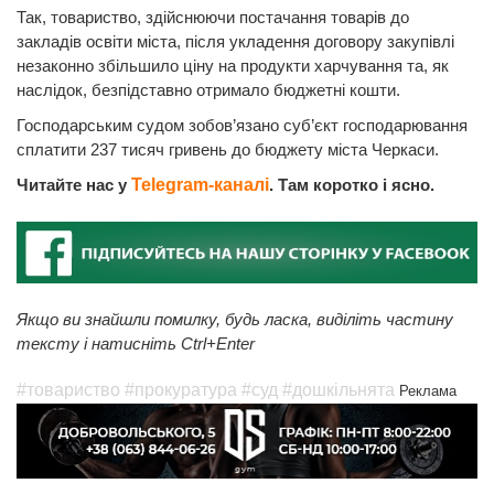
Так, товариство, здійснюючи постачання товарів до
закладів освіти міста, після укладення договору закупівлі
незаконно збільшило ціну на продукти харчування та, як
наслідок, безпідставно отримало бюджетні кошти.
Господарським судом зобов’язано суб’єкт господарювання
сплатити 237 тисяч гривень до бюджету міста Черкаси.
Читайте нас у
Telegram-каналі
. Там коротко і ясно.
Якщо ви знайшли помилку, будь ласка, виділіть частину
тексту і натисніть Ctrl+Enter
#товариство
#прокуратура
#суд
#дошкільнята
Реклама