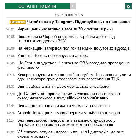
ОСТАННІ НОВИНИ
07 серпня 2026
Читайте нас у Telegram. Підписуйтесь на наш канал
Черкащанин незаконно виловив 70 кілограмів риби
20:01
Військовий із Чорнобая отримав "Срібний хрест" від
19:05
Головнокомандувача ЗСУ
На Черкащині загорівся полігон твердих побутових відходів
18:08
У центрі Черкас перекинулася автівка
17:06
Ше.Fest відбудеться: Черкаська ОВА погодила проведення
16:49
фестивалю
Використовували шифри про "погоду": у Черкасах засудили
16:15
адміністратора груп у телеграмі про пересування ТЦК
Війна забрала життя двох черкаських військових
15:33
До 14 тисяч доларів за втечу: черкащанин організував
15:20
схему незаконного виїзду військовозобов'язаних
Вічна пам'ять: пішла з життя черкаська освітянка
14:44
Аграрії Черкащини зібрали перший мільйон тонн зерна
14:26
Без генератора, пандуса та з аварійною душовою: у
13:14
Черкасах перевірили гуртожиток для переселенців
У Черкасах готують дороги біля шкіл і дитсадків: де вже
12:31
оновили розмітку