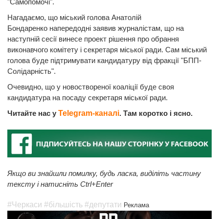
"Самопомочі".
Нагадаємо, що міський голова Анатолій
Бондаренко напередодні заявив журналістам, що на
наступній сесії винесе проект рішення про обрання
виконавчого комітету і секретаря міської ради. Сам міський
голова буде підтримувати кандидатуру від фракції "БПП-
Солідарність".
Очевидно, що у новоствореної коаліції буде своя
кандидатура на посаду секретаря міської ради.
Читайте нас у
Telegram-каналі
. Там коротко і ясно.
Якщо ви знайшли помилку, будь ласка, виділіть частину
тексту і натисніть Ctrl+Enter
#Черкаси
#більшість
#депутати
Реклама