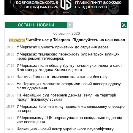
ОСТАННІ НОВИНИ
06 серпня 2026
Читайте нас у Telegram. Підписуйтесь на наш канал
У Черкасах шукають причетних до отруєння дерев
19:03
У Черкасах тимчасово перекриють рух на трьох вулицях
18:08
через ремонт тепломереж
У Черкасах після обвалу ґрунту почали укріплювати схил
17:19
біля скверу Богдана Хмельницького
Частина Тального тимчасово залишиться без газу
16:47
На Черкащині молодята оформили новий паспорт одразу
16:22
після одруження
На Черкащині суд повернув державі землі на території
15:50
парку "Нижньосульський"
У Черкасах 75-річній жінці провели малоінвазивну операцію
15:37
на серці
У Черкаському ТЦК відреагували на скандальне відео під
14:42
час оповіщення
Черкащина - новий центр українського пауерліфтингу
14:30