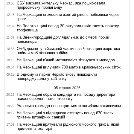
СБУ викрила жительку Черкас, яка поширювала
13:06
проросійську пропаганду
На Черкащині оголосили жовтий рівень небезпеки через
12:43
грози
На Золотоніщині понад 30 рятувальників гасять пожежу
12:07
торфовища
На Звенигородщині доглядальник до смерті побив
11:59
пенсіонера
Омбудсман: у військовій частині на Черкащині жорстоко
10:58
побили мобілізованого бійця
На Черкащині п'яний мотоцикліст зіткнувся з мопедом
10:13
На Черкащині вилучили 700 метрів браконьєрських сіток
09:54
В одному із парків Черкас знову пошкодили
09:11
попереджувальну табличку
05 серпня 2026
На Черкащині обрали кандидата на посаду директора
20:15
психоневрологічного інтернату
Уманська громада попрощається із загиблим захисником
19:22
На Черкащині з підрядника стягнуть понад 670 тисяч
18:17
гривень штрафних санкцій
На Черкащині врятували рідкісного чорного грифа, який
17:09
прилетів із Болгарії