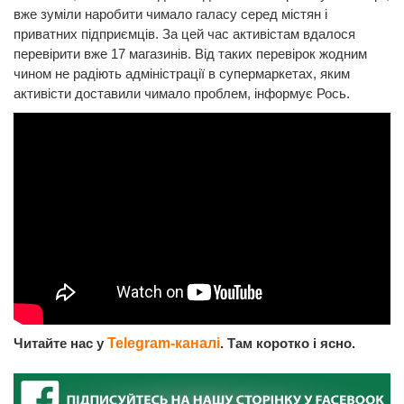
вже зуміли наробити чимало галасу серед містян і
приватних підприємців. За цей час активістам вдалося
перевірити вже 17 магазинів. Від таких перевірок жодним
чином не радіють адміністрації в супермаркетах, яким
активісти доставили чимало проблем, інформує Рось.
Читайте нас у
Telegram-каналі
. Там коротко і ясно.