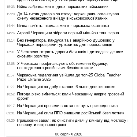
Війна забрала життя двох черкаських військових
15:33
До 14 тисяч доларів за втечу: черкащанин організував
15:20
схему незаконного виїзду військовозобов'язаних
Вічна пам'ять: пішла з життя черкаська освітянка
14:44
Аграрії Черкащини зібрали перший мільйон тонн зерна
14:26
Без генератора, пандуса та з аварійною душовою: у
13:14
Черкасах перевірили гуртожиток для переселенців
У Черкасах готують дороги біля шкіл і дитсадків: де вже
12:31
оновили розмітку
У Черкасах профінансують обстеження будинку,
12:08
пошкодженого російським безпілотником
Черкаська педагогиня увійшла до топ-25 Global Teacher
11:57
Prize Ukraine 2026
На Черкащині за добу сталося більше десяти пожеж
11:22
Погода різко зміниться: коли Черкащину накриє грозовий
10:52
фронт
На Черкащині провели в останню путь прикордонника
10:17
На Черкащині сили ППО знищили російський безпілотник
09:31
Іграшковий завал: як очистити дитячу кімнату від мотлоху і
09:20
повернути витрачені гроші
06 серпня 2026