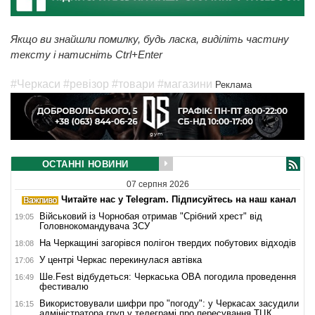
Якщо ви знайшли помилку, будь ласка, виділіть частину
тексту і натисніть Ctrl+Enter
#Черкаси
#ревізор
#товари
#магазини
Реклама
ОСТАННІ НОВИНИ
07 серпня 2026
Читайте нас у Telegram. Підписуйтесь на наш канал
Військовий із Чорнобая отримав "Срібний хрест" від
19:05
Головнокомандувача ЗСУ
На Черкащині загорівся полігон твердих побутових відходів
18:08
У центрі Черкас перекинулася автівка
17:06
Ше.Fest відбудеться: Черкаська ОВА погодила проведення
16:49
фестивалю
Використовували шифри про "погоду": у Черкасах засудили
16:15
адміністратора груп у телеграмі про пересування ТЦК