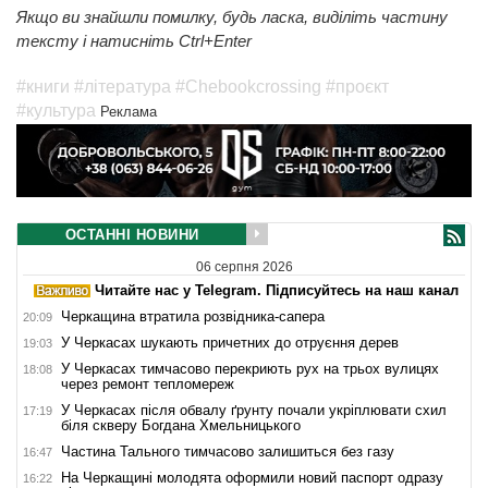
Якщо ви знайшли помилку, будь ласка, виділіть частину
тексту і натисніть Ctrl+Enter
#книги
#література
#Chebookcrossing
#проєкт
#культура
Реклама
ОСТАННІ НОВИНИ
06 серпня 2026
Читайте нас у Telegram. Підписуйтесь на наш канал
Черкащина втратила розвідника-сапера
20:09
У Черкасах шукають причетних до отруєння дерев
19:03
У Черкасах тимчасово перекриють рух на трьох вулицях
18:08
через ремонт тепломереж
У Черкасах після обвалу ґрунту почали укріплювати схил
17:19
біля скверу Богдана Хмельницького
Частина Тального тимчасово залишиться без газу
16:47
На Черкащині молодята оформили новий паспорт одразу
16:22