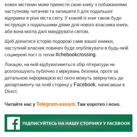
кожен містянин може принести свою книгу з побажаннями
наступному читачеві та залишити її для подальшої
відправки в різні міста світу. У кожній із книг також буде
інструкція з подальшими діями для нового власника книги,
аби вона могла далі мандрувати світом.
Щоб дізнатися історію подорожі саме вашої книжки,
наступний власник повинен буде опублікувати в будь-якій
соцмережі пост із тегом
#chebookcrossing
.
Локацію, на якій відбуватиметься збір літератури не
розголошують публічно з міркувань безпеки, проте за
детальною інформацією всі охочі можуть звернутись до
департаменту на їхній сторінці у
Facebook
, написавши в
Direct.
Читайте нас у
Telegram-каналі
. Там коротко і ясно.