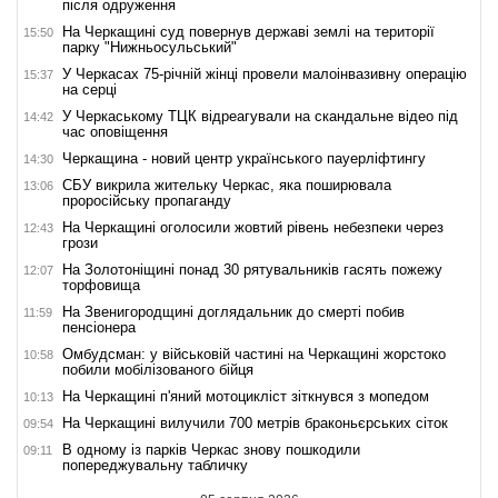
після одруження
На Черкащині суд повернув державі землі на території
15:50
парку "Нижньосульський"
У Черкасах 75-річній жінці провели малоінвазивну операцію
15:37
на серці
У Черкаському ТЦК відреагували на скандальне відео під
14:42
час оповіщення
Черкащина - новий центр українського пауерліфтингу
14:30
СБУ викрила жительку Черкас, яка поширювала
13:06
проросійську пропаганду
На Черкащині оголосили жовтий рівень небезпеки через
12:43
грози
На Золотоніщині понад 30 рятувальників гасять пожежу
12:07
торфовища
На Звенигородщині доглядальник до смерті побив
11:59
пенсіонера
Омбудсман: у військовій частині на Черкащині жорстоко
10:58
побили мобілізованого бійця
На Черкащині п'яний мотоцикліст зіткнувся з мопедом
10:13
На Черкащині вилучили 700 метрів браконьєрських сіток
09:54
В одному із парків Черкас знову пошкодили
09:11
попереджувальну табличку