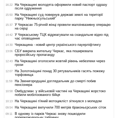
На Черкащині молодята оформили новий паспорт одразу
16:22
після одруження
На Черкащині суд повернув державі землі на території
15:50
парку "Нижньосульський"
У Черкасах 75-річній жінці провели малоінвазивну операцію
15:37
на серці
У Черкаському ТЦК відреагували на скандальне відео під
14:42
час оповіщення
Черкащина - новий центр українського пауерліфтингу
14:30
СБУ викрила жительку Черкас, яка поширювала
13:06
проросійську пропаганду
На Черкащині оголосили жовтий рівень небезпеки через
12:43
грози
На Золотоніщині понад 30 рятувальників гасять пожежу
12:07
торфовища
На Звенигородщині доглядальник до смерті побив
11:59
пенсіонера
Омбудсман: у військовій частині на Черкащині жорстоко
10:58
побили мобілізованого бійця
На Черкащині п'яний мотоцикліст зіткнувся з мопедом
10:13
На Черкащині вилучили 700 метрів браконьєрських сіток
09:54
В одному із парків Черкас знову пошкодили
09:11
попереджувальну табличку