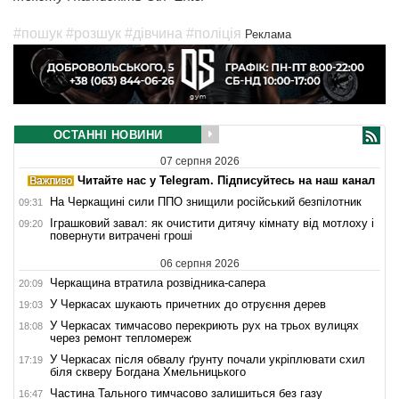
#пошук
#розшук
#дівчина
#поліція
Реклама
ОСТАННІ НОВИНИ
07 серпня 2026
Читайте нас у Telegram. Підписуйтесь на наш канал
На Черкащині сили ППО знищили російський безпілотник
09:31
Іграшковий завал: як очистити дитячу кімнату від мотлоху і
09:20
повернути витрачені гроші
06 серпня 2026
Черкащина втратила розвідника-сапера
20:09
У Черкасах шукають причетних до отруєння дерев
19:03
У Черкасах тимчасово перекриють рух на трьох вулицях
18:08
через ремонт тепломереж
У Черкасах після обвалу ґрунту почали укріплювати схил
17:19
біля скверу Богдана Хмельницького
Частина Тального тимчасово залишиться без газу
16:47