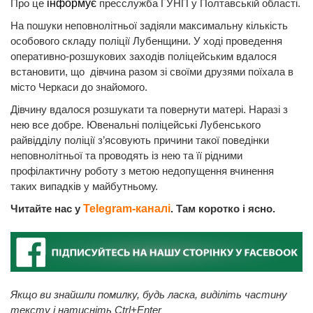
Про це
інформує
пресслужба ГУНП у Полтавській області.
На пошуки неповнолітньої задіяли максимальну кількість
особового складу поліції Лубенщини. У ході проведення
оперативно-розшукових заходів поліцейським вдалося
встановити, що дівчина разом зі своїми друзями поїхала в
місто Черкаси до знайомого.
Дівчину вдалося розшукати та повернути матері. Наразі з
нею все добре. Ювенальні поліцейські Лубенського
райвідділу поліції з’ясовують причини такої поведінки
неповнолітньої та проводять із нею та її рідними
профілактичну роботу з метою недопущення вчинення
таких випадків у майбутньому.
Читайте нас у
Telegram-каналі
. Там коротко і ясно.
Якщо ви знайшли помилку, будь ласка, виділіть частину
тексту і натисніть Ctrl+Enter