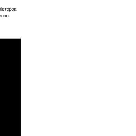
івторок,
зово