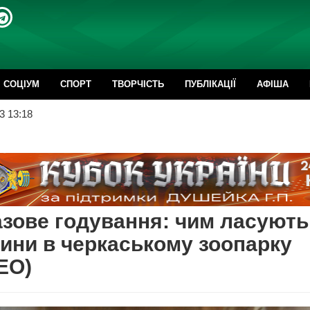
CОЦІУМ
СПОРТ
ТВОРЧІСТЬ
ПУБЛІКАЦІЇ
АФІША
3 13:18
зове годування: чим ласують
ини в черкаському зоопарку
ЕО)