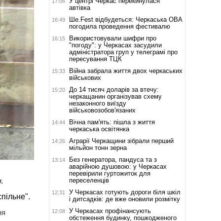
У центрі Черкас перекинулася
17:06
автівка
Ше.Fest відбудеться: Черкаська ОВА
16:49
погодила проведення фестивалю
Використовували шифри про
16:15
"погоду": у Черкасах засудили
адміністратора груп у телеграмі про
пересування ТЦК
Війна забрала життя двох черкаських
15:33
військових
До 14 тисяч доларів за втечу:
15:20
черкащанин організував схему
незаконного виїзду
військовозобов'язаних
Вічна пам'ять: пішла з життя
14:44
черкаська освітянка
Аграрії Черкащини зібрали перший
14:26
мільйон тонн зерна
Без генератора, пандуса та з
13:14
аварійною душовою: у Черкасах
перевірили гуртожиток для
переселенців
у.
У Черкасах готують дороги біля шкіл
12:31
пільне".
і дитсадків: де вже оновили розмітку
У Черкасах профінансують
12:08
ня
обстеження будинку, пошкодженого