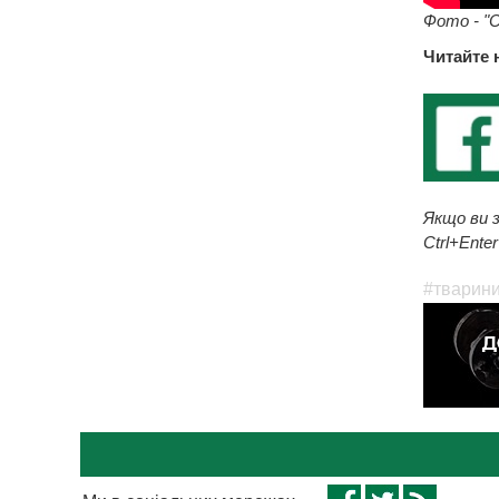
Фото - "С
Читайте 
Якщо ви з
Ctrl+Enter
#тварин