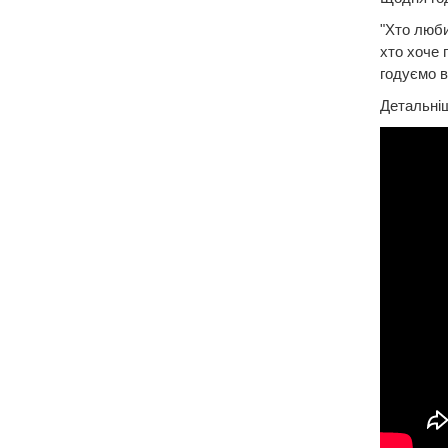
"Хто люби
хто хоче 
годуємо в
Детальніш