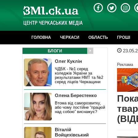
ГОЛОВНА
ЧЕРКАСИ
ОБЛАСТЬ
ГРОШІ
23.05.2
БЛОГИ
Олег Куклін
Реклама
ЧДБК - №1 серед
коледжів України за
результатами НМТ та №2
серед ліцеїв Черкащини
Олена Берестенко
Пока
Втома від саморозвитку,
твар
або чому постійне “працюй
над собою” виснажує?
(ВІД
Віталій
Войцехівський