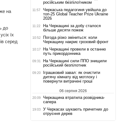
російським безпілотником
Черкаська педагогиня увійшла до
11:57
же на
топ-25 Global Teacher Prize Ukraine
2026
На Черкащині за добу сталося
11:22
ь до
більше десяти пожеж
усіх їх
Погода різко зміниться: коли
10:52
ів серед
Черкащину накриє грозовий фронт
На Черкащині провели в останню
10:17
путь прикордонника
На Черкащині сили ППО знищили
09:31
російський безпілотник
Іграшковий завал: як очистити
09:20
дитячу кімнату від мотлоху і
повернути витрачені гроші
06 серпня 2026
Черкащина втратила розвідника-
20:09
сапера
У Черкасах шукають причетних до
19:03
отруєння дерев