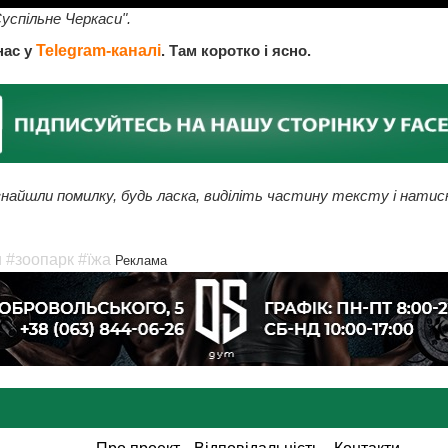
успільне Черкаси".
нас у
Telegram-каналі
. Там коротко і ясно.
найшли помилку, будь ласка, виділіть частину тексту і натис
и
#зоопарк
#їжа
Реклама