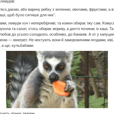
лемурів:
'ясо даємо, або варену рибку з зеленню, овочами, фруктами, а в
аші, щоб було ситніше для них".
вами, лемури хоч і неперебірливі, та кожен обирає їжу сам. Комус
укола та салат, хтось обирає моркву, а дехто починає із каші. Та 
любов до усього солодкого, особливо, до бананів. А от у капуцин
меню — вінегрет. Не нехтують вони й замороженими ягодами, ківі,
 а ще, кульбабами.
ують різних тварин.