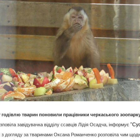
 годівлю тварин поновили працівники черкаського зоопарк
зповіла завідувачка відділу ссавців Лідія Осадча, інформує
"Сус
 з догляду за тваринами Оксана Романченко розповіла чим щод