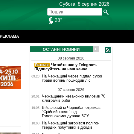
Субота, 8 серпня 2026
28°
РЕКЛАМА
ОСТАННІ НОВИНИ
08 серпня 2026
Читайте нас у Telegram.
Підписуйтесь на наш канал
На Черкащині через підпал сухої
09:23
трави вогонь пошкодив ліс
07 серпня 2026
Черкащанин незаконно виловив 70
20:01
кілограмів риби
Військовий із Чорнобая отримав
19:05
"Срібний хрест" від
Головнокомандувача ЗСУ
На Черкащині загорівся полігон
18:08
твердих побутових відходів