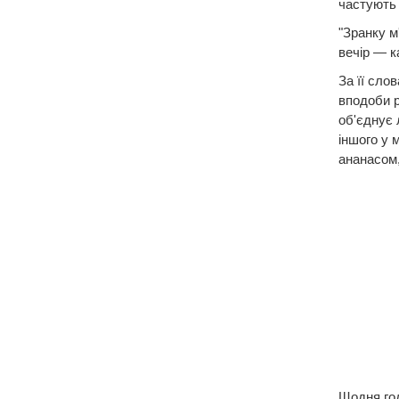
частують 
"Зранку м
вечір — к
За її сло
вподоби р
об'єднує 
іншого у 
ананасом,
Щодня год