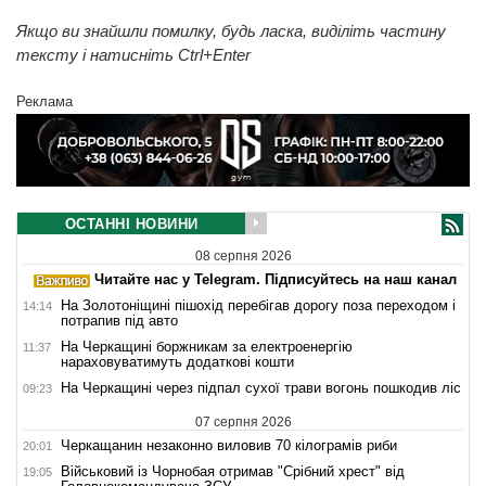
Якщо ви знайшли помилку, будь ласка, виділіть частину
тексту і натисніть Ctrl+Enter
Реклама
ОСТАННІ НОВИНИ
08 серпня 2026
Читайте нас у Telegram. Підписуйтесь на наш канал
На Золотоніщині пішохід перебігав дорогу поза переходом і
14:14
потрапив під авто
На Черкащині боржникам за електроенергію
11:37
нараховуватимуть додаткові кошти
На Черкащині через підпал сухої трави вогонь пошкодив ліс
09:23
07 серпня 2026
Черкащанин незаконно виловив 70 кілограмів риби
20:01
Військовий із Чорнобая отримав "Срібний хрест" від
19:05