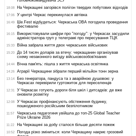
Головнокомандувача ЗСУ
На Черкащині загорівся полігон твердих побутових відходів
18:08
У центрі Черкас перекинулася автівка
17:06
Ше.Fest відбудеться: Черкаська ОВА погодила проведення
16:49
фестивалю
Використовували шифри про "погоду": у Черкасах засудили
16:15
адміністратора груп у телеграмі про пересування ТЦК
Війна забрала життя двох черкаських військових
15:33
До 14 тисяч доларів за втечу: черкащанин організував
15:20
схему незаконного виїзду військовозобов'язаних
Вічна пам'ять: пішла з життя черкаська освітянка
14:44
Аграрії Черкащини зібрали перший мільйон тонн зерна
14:26
Без генератора, пандуса та з аварійною душовою: у
13:14
Черкасах перевірили гуртожиток для переселенців
У Черкасах готують дороги біля шкіл і дитсадків: де вже
12:31
оновили розмітку
У Черкасах профінансують обстеження будинку,
12:08
пошкодженого російським безпілотником
Черкаська педагогиня увійшла до топ-25 Global Teacher
11:57
Prize Ukraine 2026
На Черкащині за добу сталося більше десяти пожеж
11:22
Погода різко зміниться: коли Черкащину накриє грозовий
10:52