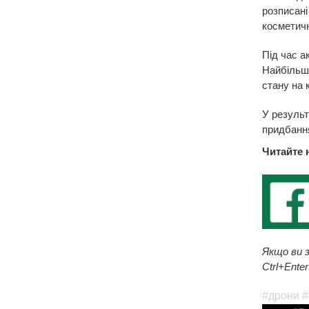
розписані
косметичн
Під час а
Найбільше
стану на 
У результ
придбання
Читайте 
Якщо ви з
Ctrl+Enter
#дрони
#