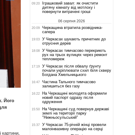
Іграшковий завал: як очистити
09:20
дитячу кімнату від мотлоху і
повернути витрачені гроші
06 серпня 2026
Черкащина втратила розвідника-
20:09
сапера
У Черкасах шукають причетних до
19:03
отруєння дерев
У Черкасах тимчасово перекриють
18:08
рух на трьох вулицях через ремонт
тепломереж
У Черкасах після обвалу ґрунту
17:19
почали укріплювати схил біля скверу
Богдана Хмельницького
Частина Тального тимчасово
16:47
залишиться без газу
На Черкащині молодята оформили
16:22
новий паспорт одразу після
. Його
одруження
для
На Черкащині суд повернув державі
15:50
землі на території парку
"Нижньосульський"
У Черкасах 75-річній жінці провели
15:37
малоінвазивну операцію на серці
і картини,