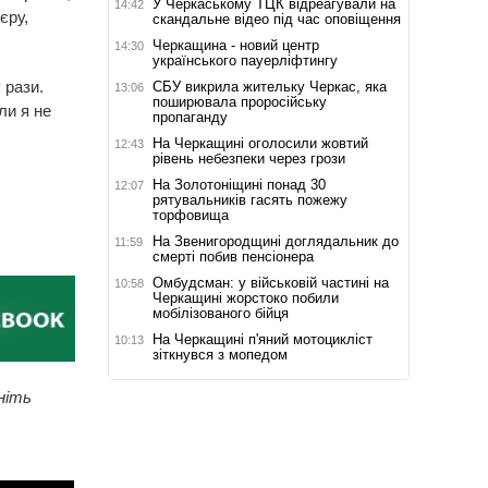
У Черкаському ТЦК відреагували на
14:42
єру,
скандальне відео під час оповіщення
Черкащина - новий центр
14:30
українського пауерліфтингу
 рази.
СБУ викрила жительку Черкас, яка
13:06
поширювала проросійську
ли я не
пропаганду
На Черкащині оголосили жовтий
12:43
рівень небезпеки через грози
На Золотоніщині понад 30
12:07
рятувальників гасять пожежу
торфовища
На Звенигородщині доглядальник до
11:59
смерті побив пенсіонера
Омбудсман: у військовій частині на
10:58
Черкащині жорстоко побили
мобілізованого бійця
На Черкащині п'яний мотоцикліст
10:13
зіткнувся з мопедом
ніть