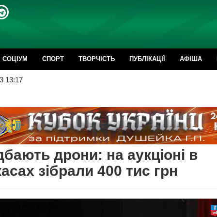
CОЦІУМ
СПОРТ
ТВОРЧІСТЬ
ПУБЛІКАЦІЇ
АФІША
3 13:17
бають дрони: на аукціоні в
асах зібрали 400 тис грн