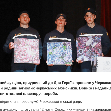
ний аукціон, приурочений до Дня Героїв, провели у Черкасах
ли родини загиблих черкаських захисників. Вони ж і надали 
виготовлені власноруч вироби.
відомили в пресслужбі Черкаської міської ради.
я аукціону підготували 42 лоти. Серед них – вишиті і намальован