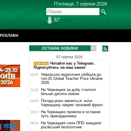
П'ятниця, 7 серпня 2026
32°
РЕКЛАМА
ОСТАННІ НОВИНИ
07 серпня 2026
Читайте нас у Telegram.
Підписуйтесь на наш канал
Черкаська педагогиня увійшла до
11:57
топ-25 Global Teacher Prize Ukraine
2026
На Черкащині за добу сталося
11:22
більше десяти пожеж
Погода різко зміниться: коли
10:52
Черкащину накриє грозовий фронт
На Черкащині провели в останню
10:17
путь прикордонника
На Черкащині сили ППО знищили
09:31
російський безпілотник