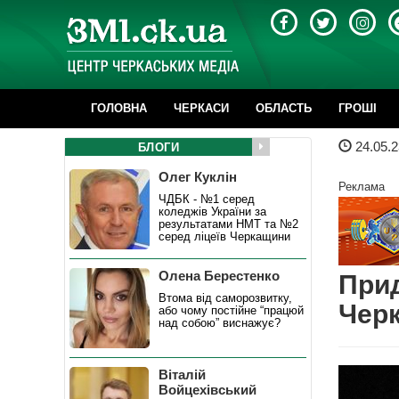
ГОЛОВНА
ЧЕРКАСИ
ОБЛАСТЬ
ГРОШІ
24.05.2
БЛОГИ
Олег Куклін
Реклама
ЧДБК - №1 серед
коледжів України за
результатами НМТ та №2
серед ліцеїв Черкащини
Олена Берестенко
Прид
Втома від саморозвитку,
Черк
або чому постійне “працюй
над собою” виснажує?
Віталій
Войцехівський