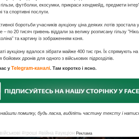
 гільзи, футболки, екосумки, прикраси хендмейд, предмети інтер’
і та спортивні послуги.
ктивної боротьби учасників аукціону ціна деяких лотів зростала у
 – по 20 тисяч гривень віддали за велику розписану гільзу "Ніко
коліна" та картину із зображенням коня.
аті аукціону вдалося зібрати майже 400 тис грн. Їх спрямують на
 бойових дронів для одного з військових підрозділів.
нас у
Telegram-каналі
. Там коротко і ясно.
найшли помилку, будь ласка, виділіть частину тексту і натис
військові
#гроші
#війна
#аукціон
Реклама