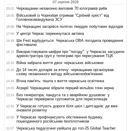
07 серпня 2026
Черкащанин незаконно виловив 70 кілограмів риби
20:01
Військовий із Чорнобая отримав "Срібний хрест" від
19:05
Головнокомандувача ЗСУ
На Черкащині загорівся полігон твердих побутових відходів
18:08
У центрі Черкас перекинулася автівка
17:06
Ше.Fest відбудеться: Черкаська ОВА погодила проведення
16:49
фестивалю
Використовували шифри про "погоду": у Черкасах засудили
16:15
адміністратора груп у телеграмі про пересування ТЦК
Війна забрала життя двох черкаських військових
15:33
До 14 тисяч доларів за втечу: черкащанин організував
15:20
схему незаконного виїзду військовозобов'язаних
Вічна пам'ять: пішла з життя черкаська освітянка
14:44
Аграрії Черкащини зібрали перший мільйон тонн зерна
14:26
Без генератора, пандуса та з аварійною душовою: у
13:14
Черкасах перевірили гуртожиток для переселенців
У Черкасах готують дороги біля шкіл і дитсадків: де вже
12:31
оновили розмітку
У Черкасах профінансують обстеження будинку,
12:08
пошкодженого російським безпілотником
Черкаська педагогиня увійшла до топ-25 Global Teacher
11:57