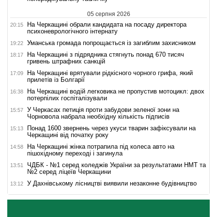
05 серпня 2026
На Черкащині обрали кандидата на посаду директора
20:15
психоневрологічного інтернату
Уманська громада попрощається із загиблим захисником
19:22
На Черкащині з підрядника стягнуть понад 670 тисяч
18:17
гривень штрафних санкцій
На Черкащині врятували рідкісного чорного грифа, який
17:09
прилетів із Болгарії
На Черкащині водій легковика не пропустив мотоцикл: двох
16:38
потерпілих госпіталізували
У Черкасах петиція проти забудови зеленої зони на
15:57
Чорновола набрала необхідну кількість підписів
Понад 1600 звернень через укуси тварин зафіксували на
15:13
Черкащині від початку року
На Черкащині жінка потрапила під колеса авто на
14:58
пішохідному переході і загинула
ЧДБК - №1 серед коледжів України за результатами НМТ та
13:51
№2 серед ліцеїв Черкащини
У Дахнівському лісництві виявили незаконне будівництво
13:12