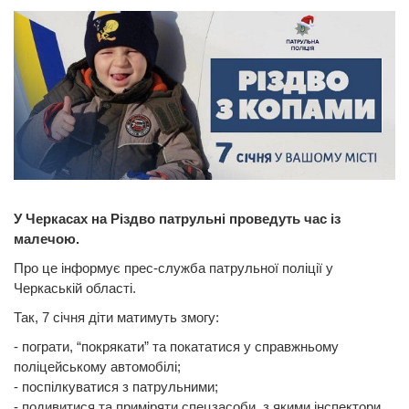
У Черкасах на Різдво патрульні проведуть час із
малечою.
Про це інформує прес-служба патрульної поліції у
Черкаській області.
Так, 7 січня діти матимуть змогу:
- пограти, “покрякати” та покататися у справжньому
поліцейському автомобілі;
- поспілкуватися з патрульними;
- подивитися та приміряти спецзасоби, з якими інспектори