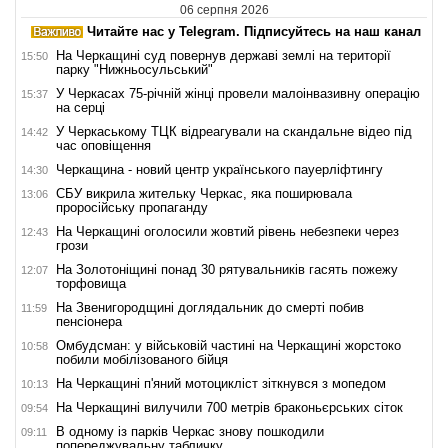
06 серпня 2026
Читайте нас у Telegram. Підписуйтесь на наш канал
На Черкащині суд повернув державі землі на території
15:50
парку "Нижньосульський"
У Черкасах 75-річній жінці провели малоінвазивну операцію
15:37
на серці
У Черкаському ТЦК відреагували на скандальне відео під
14:42
час оповіщення
Черкащина - новий центр українського пауерліфтингу
14:30
СБУ викрила жительку Черкас, яка поширювала
13:06
проросійську пропаганду
На Черкащині оголосили жовтий рівень небезпеки через
12:43
грози
На Золотоніщині понад 30 рятувальників гасять пожежу
12:07
торфовища
На Звенигородщині доглядальник до смерті побив
11:59
пенсіонера
Омбудсман: у військовій частині на Черкащині жорстоко
10:58
побили мобілізованого бійця
На Черкащині п'яний мотоцикліст зіткнувся з мопедом
10:13
На Черкащині вилучили 700 метрів браконьєрських сіток
09:54
В одному із парків Черкас знову пошкодили
09:11
попереджувальну табличку