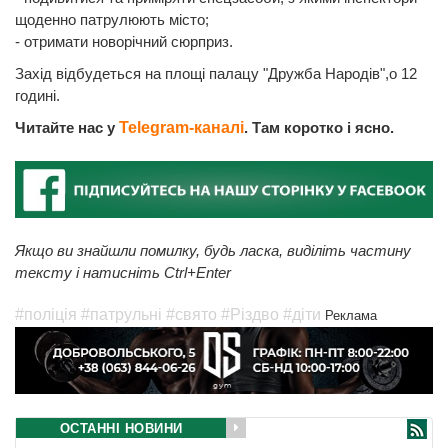
щоденно патрулюють місто;
- отримати новорічний сюрприз.
Захід відбудеться на площі палацу "Дружба Народів",о 12
годині.
Читайте нас у
Telegram-каналі
. Там коротко і ясно.
Якщо ви знайшли помилку, будь ласка, виділіть частину
тексту і натисніть Ctrl+Enter
#поліція
#патрульні
#свято
#Різдво
#діти
Реклама
ОСТАННІ НОВИНИ