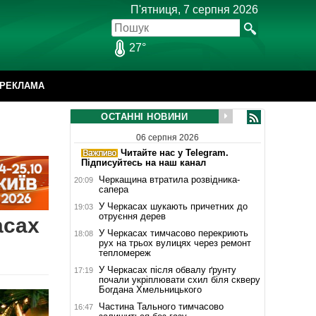
П'ятниця, 7 серпня 2026
27°
РЕКЛАМА
ОСТАННІ НОВИНИ
06 серпня 2026
Читайте нас у Telegram.
Підписуйтесь на наш канал
Черкащина втратила розвідника-
20:09
сапера
У Черкасах шукають причетних до
19:03
отруєння дерев
асах
У Черкасах тимчасово перекриють
18:08
рух на трьох вулицях через ремонт
тепломереж
У Черкасах після обвалу ґрунту
17:19
почали укріплювати схил біля скверу
Богдана Хмельницького
Частина Тального тимчасово
16:47