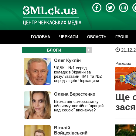
ГОЛОВНА
ЧЕРКАСИ
ОБЛАСТЬ
ГРОШІ
21.12.2
БЛОГИ
Олег Куклін
Реклама
ЧДБК - №1 серед
коледжів України за
результатами НМТ та №2
серед ліцеїв Черкащини
Олена Берестенко
Ще о
Втома від саморозвитку,
зася
або чому постійне “працюй
над собою” виснажує?
Віталій
Войцехівський