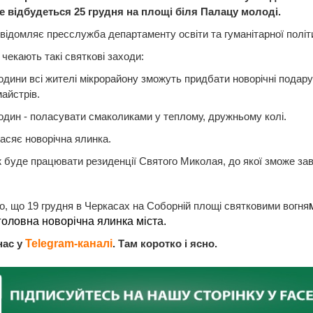
Це відбудеться 25 грудня на площі біля Палацу молоді.
відомляє пресслужба департаменту освіти та гуманітарної полі
 чекають такі святкові заходи:
 години всі жителі мікрорайону зможуть придбати новорічні подар
айстрів.
 годин - поласувати смаколиками у теплому, дружньому колі.
 засяє новорічна ялинка.
 буде працювати резиденції Святого Миколая, до якої зможе зав
, що 19 грудня в Черкасах на Соборній площі святковими вогня
головна новорічна ялинка міста.
нас у
Telegram-каналі
. Там коротко і ясно.