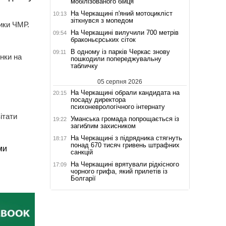
мобілізованого бійця
На Черкащині п'яний мотоцикліст
10:13
зіткнувся з мопедом
тики ЧМР.
На Черкащині вилучили 700 метрів
09:54
браконьєрських сіток
В одному із парків Черкас знову
09:11
унки на
пошкодили попереджувальну
табличку
05 серпня 2026
На Черкащині обрали кандидата на
20:15
посаду директора
психоневрологічного інтернату
ітати
Уманська громада попрощається із
19:22
загиблим захисником
На Черкащині з підрядника стягнуть
18:17
понад 670 тисяч гривень штрафних
ми
санкцій
На Черкащині врятували рідкісного
17:09
чорного грифа, який прилетів із
Болгарії