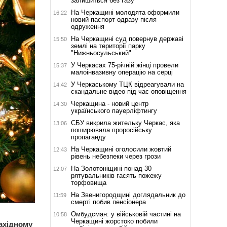
залишиться без газу
На Черкащині молодята оформили
16:22
новий паспорт одразу після
одруження
На Черкащині суд повернув державі
15:50
землі на території парку
"Нижньосульський"
У Черкасах 75-річній жінці провели
15:37
малоінвазивну операцію на серці
У Черкаському ТЦК відреагували на
14:42
скандальне відео під час оповіщення
Черкащина - новий центр
14:30
українського пауерліфтингу
СБУ викрила жительку Черкас, яка
13:06
поширювала проросійську
пропаганду
На Черкащині оголосили жовтий
12:43
рівень небезпеки через грози
На Золотоніщині понад 30
12:07
рятувальників гасять пожежу
торфовища
На Звенигородщині доглядальник до
11:59
смерті побив пенсіонера
Омбудсман: у військовій частині на
10:58
Черкащині жорстоко побили
ахідному