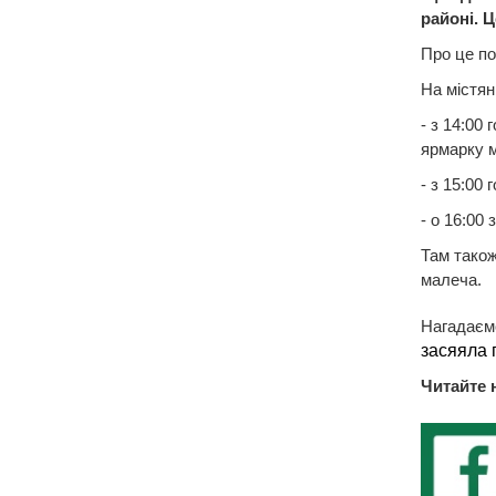
районі. 
Про це по
На містян
- з 14:00
ярмарку м
- з 15:00
- о 16:00
Там також
малеча.
Нагадаємо
засяяла 
Читайте 