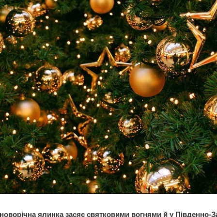
новорічна ялинка засяє святковими вогнями й у Південно-З