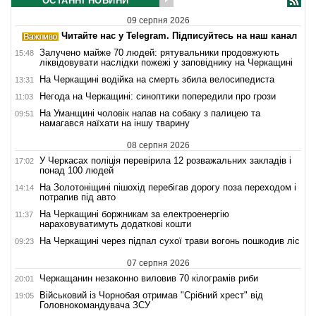
ОСТАННІ НОВИНИ
09 серпня 2026
Читайте нас у Telegram. Підписуйтесь на наш канал
Залучено майже 70 людей: рятувальники продовжують
15:48
ліквідовувати наслідки пожежі у заповіднику на Черкащині
На Черкащині водійка на смерть збила велосипедиста
13:31
Негода на Черкащині: синоптики попередили про грози
11:03
На Уманщині чоловік напав на собаку з палицею та
09:51
намагався наїхати на іншу тварину
08 серпня 2026
У Черкасах поліція перевірила 12 розважальних закладів і
17:02
понад 100 людей
На Золотоніщині пішохід перебігав дорогу поза переходом і
14:14
потрапив під авто
На Черкащині боржникам за електроенергію
11:37
нараховуватимуть додаткові кошти
На Черкащині через підпал сухої трави вогонь пошкодив ліс
09:23
07 серпня 2026
Черкащанин незаконно виловив 70 кілограмів риби
20:01
Військовий із Чорнобая отримав "Срібний хрест" від
19:05
Головнокомандувача ЗСУ