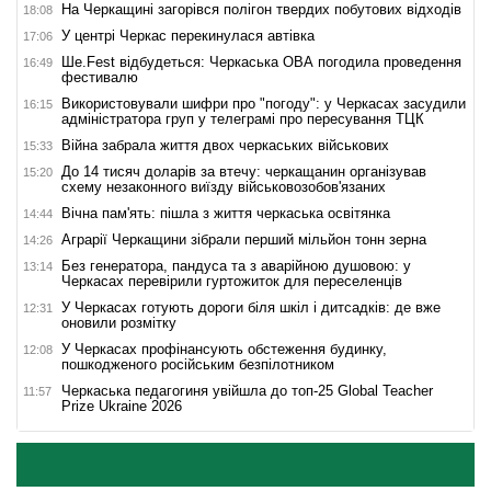
На Черкащині загорівся полігон твердих побутових відходів
18:08
У центрі Черкас перекинулася автівка
17:06
Ше.Fest відбудеться: Черкаська ОВА погодила проведення
16:49
фестивалю
Використовували шифри про "погоду": у Черкасах засудили
16:15
адміністратора груп у телеграмі про пересування ТЦК
Війна забрала життя двох черкаських військових
15:33
До 14 тисяч доларів за втечу: черкащанин організував
15:20
схему незаконного виїзду військовозобов'язаних
Вічна пам'ять: пішла з життя черкаська освітянка
14:44
Аграрії Черкащини зібрали перший мільйон тонн зерна
14:26
Без генератора, пандуса та з аварійною душовою: у
13:14
Черкасах перевірили гуртожиток для переселенців
У Черкасах готують дороги біля шкіл і дитсадків: де вже
12:31
оновили розмітку
У Черкасах профінансують обстеження будинку,
12:08
пошкодженого російським безпілотником
Черкаська педагогиня увійшла до топ-25 Global Teacher
11:57
Prize Ukraine 2026