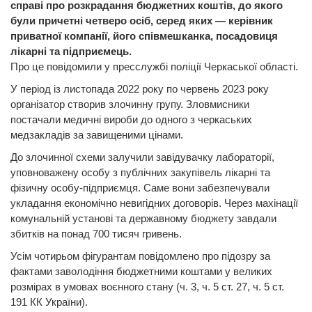
справі про розкрадання бюджетних коштів, до якого
були причетні четверо осіб, серед яких — керівник
приватної компанії, його співмешканка, посадовиця
лікарні та підприємець.
Про це повідомили у пресслужбі поліції Черкаської області.
У період із листопада 2022 року по червень 2023 року
організатор створив злочинну групу. Зловмисники
постачали медичні вироби до одного з черкаських
медзакладів за завищеними цінами.
До злочинної схеми залучили завідувачку лабораторії,
уповноважену особу з публічних закупівель лікарні та
фізичну особу-підприємця. Саме вони забезпечували
укладання економічно невигідних договорів. Через махінації
комунальній установі та державному бюджету завдали
збитків на понад 700 тисяч гривень.
Усім чотирьом фігурантам повідомлено про підозру за
фактами заволодіння бюджетними коштами у великих
розмірах в умовах воєнного стану (ч. 3, ч. 5 ст. 27, ч. 5 ст.
191 КК України).