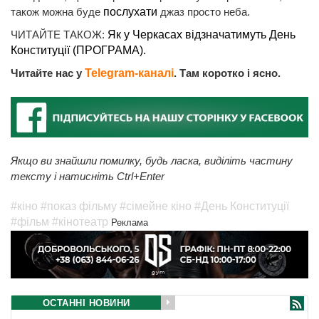
також можна буде
послухати
джаз просто неба.
ЧИТАЙТЕ ТАКОЖ:
Як у Черкасах відзначатимуть День
Конституції (ПРОГРАМА).
Читайте нас у
Telegram-каналі
. Там коротко і ясно.
Якщо ви знайшли помилку, будь ласка, виділіть частину
тексту і натисніть Ctrl+Enter
#кіно
#показ фільму
#сімейне кіно
#День Конституції
#фільм
#кінотеатр
Реклама
ОСТАННІ НОВИНИ