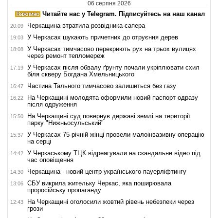
06 серпня 2026
Читайте нас у Telegram. Підписуйтесь на наш канал
Черкащина втратила розвідника-сапера
20:09
У Черкасах шукають причетних до отруєння дерев
19:03
У Черкасах тимчасово перекриють рух на трьох вулицях
18:08
через ремонт тепломереж
У Черкасах після обвалу ґрунту почали укріплювати схил
17:19
біля скверу Богдана Хмельницького
Частина Тального тимчасово залишиться без газу
16:47
На Черкащині молодята оформили новий паспорт одразу
16:22
після одруження
На Черкащині суд повернув державі землі на території
15:50
парку "Нижньосульський"
У Черкасах 75-річній жінці провели малоінвазивну операцію
15:37
на серці
У Черкаському ТЦК відреагували на скандальне відео під
14:42
час оповіщення
Черкащина - новий центр українського пауерліфтингу
14:30
СБУ викрила жительку Черкас, яка поширювала
13:06
проросійську пропаганду
На Черкащині оголосили жовтий рівень небезпеки через
12:43
грози