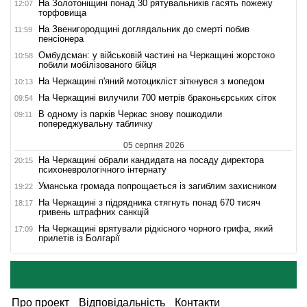
На Золотоніщині понад 30 рятувальників гасять пожежу
12:07
торфовища
На Звенигородщині доглядальник до смерті побив
11:59
пенсіонера
Омбудсман: у військовій частині на Черкащині жорстоко
10:58
побили мобілізованого бійця
На Черкащині п'яний мотоцикліст зіткнувся з мопедом
10:13
На Черкащині вилучили 700 метрів браконьєрських сіток
09:54
В одному із парків Черкас знову пошкодили
09:11
попереджувальну табличку
05 серпня 2026
На Черкащині обрали кандидата на посаду директора
20:15
психоневрологічного інтернату
Уманська громада попрощається із загиблим захисником
19:22
На Черкащині з підрядника стягнуть понад 670 тисяч
18:17
гривень штрафних санкцій
На Черкащині врятували рідкісного чорного грифа, який
17:09
прилетів із Болгарії
Про проект
Відповідальність
Контакти