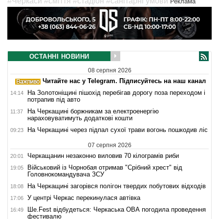
#Черкаси
#сміття
#стадіон
#санітарні умови
Реклама
ОСТАННІ НОВИНИ
08 серпня 2026
Читайте нас у Telegram. Підписуйтесь на наш канал
На Золотоніщині пішохід перебігав дорогу поза переходом і
14:14
потрапив під авто
На Черкащині боржникам за електроенергію
11:37
нараховуватимуть додаткові кошти
На Черкащині через підпал сухої трави вогонь пошкодив ліс
09:23
07 серпня 2026
Черкащанин незаконно виловив 70 кілограмів риби
20:01
Військовий із Чорнобая отримав "Срібний хрест" від
19:05
Головнокомандувача ЗСУ
На Черкащині загорівся полігон твердих побутових відходів
18:08
У центрі Черкас перекинулася автівка
17:06
Ше.Fest відбудеться: Черкаська ОВА погодила проведення
16:49
фестивалю