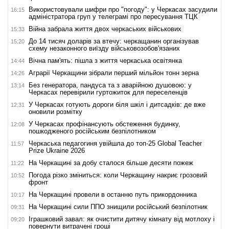
Використовували шифри про "погоду": у Черкасах засудили
16:15
адміністратора груп у телеграмі про пересування ТЦК
Війна забрала життя двох черкаських військових
15:33
До 14 тисяч доларів за втечу: черкащанин організував
15:20
схему незаконного виїзду військовозобов'язаних
Вічна пам'ять: пішла з життя черкаська освітянка
14:44
Аграрії Черкащини зібрали перший мільйон тонн зерна
14:26
Без генератора, пандуса та з аварійною душовою: у
13:14
Черкасах перевірили гуртожиток для переселенців
У Черкасах готують дороги біля шкіл і дитсадків: де вже
12:31
оновили розмітку
У Черкасах профінансують обстеження будинку,
12:08
пошкодженого російським безпілотником
Черкаська педагогиня увійшла до топ-25 Global Teacher
11:57
Prize Ukraine 2026
На Черкащині за добу сталося більше десяти пожеж
11:22
Погода різко зміниться: коли Черкащину накриє грозовий
10:52
фронт
На Черкащині провели в останню путь прикордонника
10:17
На Черкащині сили ППО знищили російський безпілотник
09:31
Іграшковий завал: як очистити дитячу кімнату від мотлоху і
09:20
повернути витрачені гроші