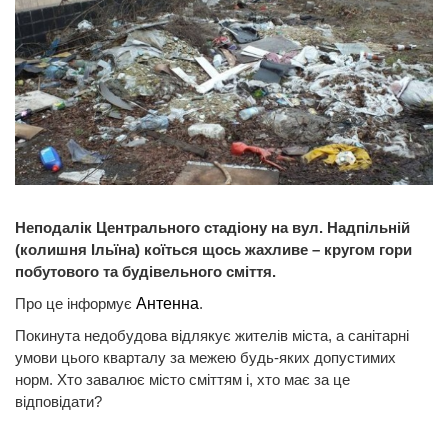
Неподалік Центрального стадіону на вул. Надпільній
(колишня Ільїна) коїться щось жахливе – кругом гори
побутового та будівельного сміття.
Про це інформує
Антенна
.
Покинута недобудова відлякує жителів міста, а санітарні
умови цього кварталу за межею будь-яких допустимих
норм. Хто завалює місто сміттям і, хто має за це
відповідати?