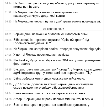
На Золотоніщині пішохід перебігав дорогу поза переходом і
14:14
потрапив під авто
На Черкащині боржникам за електроенергію
11:37
нараховуватимуть додаткові кошти
На Черкащині через підпал сухої трави вогонь пошкодив ліс
09:23
07 серпня 2026
Черкащанин незаконно виловив 70 кілограмів риби
20:01
Військовий із Чорнобая отримав "Срібний хрест" від
19:05
Головнокомандувача ЗСУ
На Черкащині загорівся полігон твердих побутових відходів
18:08
У центрі Черкас перекинулася автівка
17:06
Ше.Fest відбудеться: Черкаська ОВА погодила проведення
16:49
фестивалю
Використовували шифри про "погоду": у Черкасах засудили
16:15
адміністратора груп у телеграмі про пересування ТЦК
Війна забрала життя двох черкаських військових
15:33
До 14 тисяч доларів за втечу: черкащанин організував
15:20
схему незаконного виїзду військовозобов'язаних
Вічна пам'ять: пішла з життя черкаська освітянка
14:44
Аграрії Черкащини зібрали перший мільйон тонн зерна
14:26
Без генератора, пандуса та з аварійною душовою: у
13:14