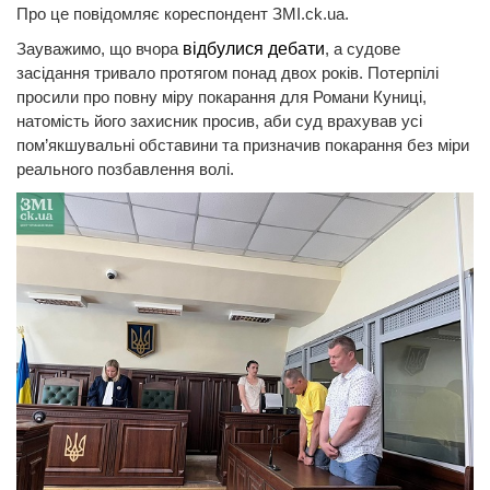
Про це повідомляє кореспондент ЗМІ.ck.ua.
Зауважимо, що вчора
відбулися дебати
, а судове
засідання тривало протягом понад двох років. Потерпілі
просили про повну міру покарання для Романи Куниці,
натомість його захисник просив, аби суд врахував усі
пом’якшувальні обставини та призначив покарання без міри
реального позбавлення волі.