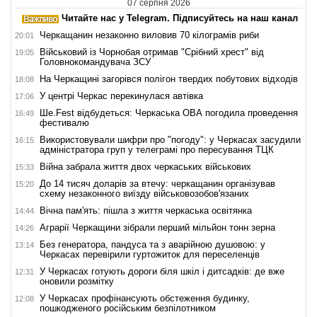
07 серпня 2026
Читайте нас у Telegram. Підписуйтесь на наш канал
Черкащанин незаконно виловив 70 кілограмів риби
20:01
Військовий із Чорнобая отримав "Срібний хрест" від
19:05
Головнокомандувача ЗСУ
На Черкащині загорівся полігон твердих побутових відходів
18:08
У центрі Черкас перекинулася автівка
17:06
Ше.Fest відбудеться: Черкаська ОВА погодила проведення
16:49
фестивалю
Використовували шифри про "погоду": у Черкасах засудили
16:15
адміністратора груп у телеграмі про пересування ТЦК
Війна забрала життя двох черкаських військових
15:33
До 14 тисяч доларів за втечу: черкащанин організував
15:20
схему незаконного виїзду військовозобов'язаних
Вічна пам'ять: пішла з життя черкаська освітянка
14:44
Аграрії Черкащини зібрали перший мільйон тонн зерна
14:26
Без генератора, пандуса та з аварійною душовою: у
13:14
Черкасах перевірили гуртожиток для переселенців
У Черкасах готують дороги біля шкіл і дитсадків: де вже
12:31
оновили розмітку
У Черкасах профінансують обстеження будинку,
12:08
пошкодженого російським безпілотником