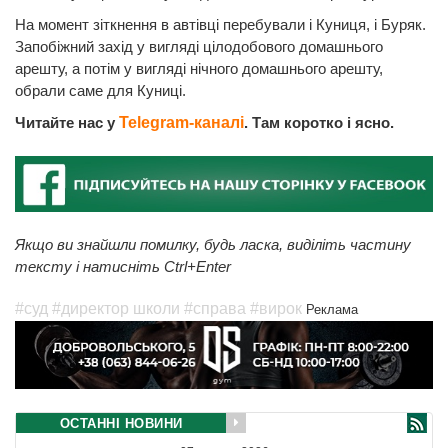
На момент зіткнення в автівці перебували і Куниця, і Буряк.
Запобіжний захід у вигляді цілодобового домашнього
арешту, а потім у вигляді нічного домашнього арешту,
обрали саме для Куниці.
Читайте нас у
Telegram-каналі
. Там коротко і ясно.
Якщо ви знайшли помилку, будь ласка, виділіть частину
тексту і натисніть Ctrl+Enter
#суд
#директор школи
#справа
#вирок
Реклама
ОСТАННІ НОВИНИ