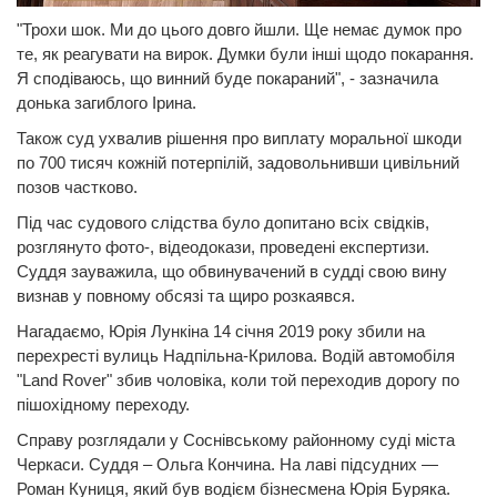
"Трохи шок. Ми до цього довго йшли. Ще немає думок про
те, як реагувати на вирок. Думки були інші щодо покарання.
Я сподіваюсь, що винний буде покараний", - зазначила
донька загиблого Ірина.
Також суд ухвалив рішення про виплату моральної шкоди
по 700 тисяч кожній потерпілій, задовольнивши цивільний
позов частково.
Під час судового слідства було допитано всіх свідків,
розглянуто фото-, відеодокази, проведені експертизи.
Суддя зауважила, що обвинувачений в судді свою вину
визнав у повному обсязі та щиро розкаявся.
Нагадаємо, Юрія Лункіна 14 січня 2019 року збили на
перехресті вулиць Надпільна-Крилова. Водій автомобіля
"Land Rover" збив чоловіка, коли той переходив дорогу по
пішохідному переходу.
Справу розглядали у Соснівському районному суді міста
Черкаси. Суддя – Ольга Кончина. На лаві підсудних —
Роман Куниця, який був водієм бізнесмена Юрія Буряка.