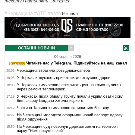
тексту і натисніть Ctrl+Enter
#Черкащина
#ДТП
#авто
Реклама
ОСТАННІ НОВИНИ
06 серпня 2026
Читайте нас у Telegram. Підписуйтесь на наш канал
Черкащина втратила розвідника-сапера
20:09
У Черкасах шукають причетних до отруєння дерев
19:03
У Черкасах тимчасово перекриють рух на трьох вулицях
18:08
через ремонт тепломереж
У Черкасах після обвалу ґрунту почали укріплювати схил
17:19
біля скверу Богдана Хмельницького
Частина Тального тимчасово залишиться без газу
16:47
На Черкащині молодята оформили новий паспорт одразу
16:22
після одруження
На Черкащині суд повернув державі землі на території
15:50
парку "Нижньосульський"