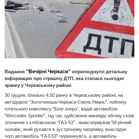
Видання
"Вечірні Черкаси"
оприлюднуло детальну
інформацію про страшну ДТП, яка сталася сьогодні
зранку у Черкаському районі.
30 грудня, близько 4.50 ранку в Черкаському районі, на
автодорозі “Золотоноша-Черкаси-Сміла-Умань”, поблизу
готельного комплексу “Біле озеро”, водій автомобіля
“Mercedes Sprinter”, під час здійснення маневру обгону скоїв
зіткнення з хлібовозкою “ГАЗ-53” , яким кермував 58-річний
чоловік, який рухався в зустрічному напрямку, внаслідок
чого автомобіль “ГАЗ-53” перекинувся, а автомобіль