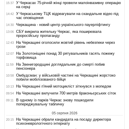
У Черкасах 75-річній жінці провели малоінвазивну операцію
15:37
на серці
У Черкаському ТЦК відреагували на скандальне відео під
14:42
час оповіщення
Черкащина - новий центр українського пауерліфтингу
14:30
СБУ викрила жительку Черкас, яка поширювала
13:06
проросійську пропаганду
На Черкащині оголосили жовтий рівень небезпеки через
12:43
грози
На Золотоніщині понад 30 рятувальників гасять пожежу
12:07
торфовища
На Звенигородщині доглядальник до смерті побив
11:59
пенсіонера
Омбудсман: у військовій частині на Черкащині жорстоко
10:58
побили мобілізованого бійця
На Черкащині п'яний мотоцикліст зіткнувся з мопедом
10:13
На Черкащині вилучили 700 метрів браконьєрських сіток
09:54
В одному із парків Черкас знову пошкодили
09:11
попереджувальну табличку
05 серпня 2026
На Черкащині обрали кандидата на посаду директора
20:15
психоневрологічного інтернату